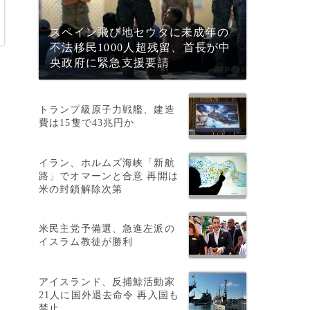
スペイン飛び地セウタに未成年の
不法移民1000人超残留、首長が中
央政府に緊急支援要請
トランプ級原子力戦艦、建造
費は15隻で43兆円か
イラン、ホルムズ海峡「新航
路」でオマーンと合意 再開は
米の封鎖解除次第
米民主党予備選、急進左派の
イスラム教徒が勝利
アイスランド、反捕鯨活動家
21人に国外退去命令 再入国も
禁止