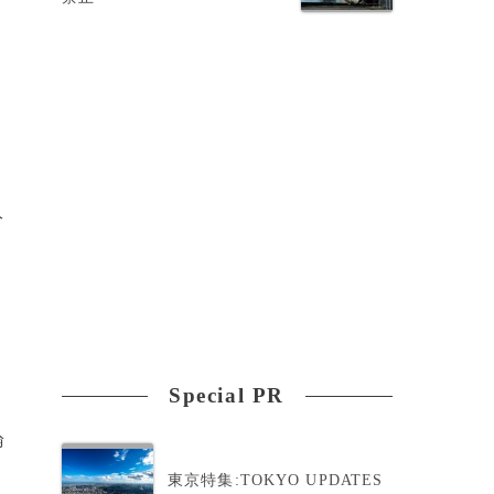
ン
科
分
Special PR
論
東京特集:TOKYO UPDATES