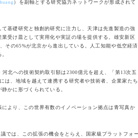
）を副軸とする研究協力ネットワークが形成されて
zhuang
して基礎研究と独創的研究に注力し、天津は先進製造の強
産業受け皿として実用化や実証の場を提供する。雄安新区
り、その65%が北京から進出している。人工知能や低空経済
る。
河北への技術契約取引額は2300億元を超え、「第13次五
後には、地域を越えて連携する研究者や技術者、企業家た
が静かに形づくられている。
張により、この世界有数のイノベーション拠点は青写真か
術会議では、この拡張の機会をとらえ、国家級プラットフォ