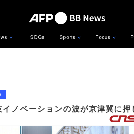
ews
SDGs
Sports
Focus
P
∨
∨
∨
S
技イノベーションの波が京津冀に押