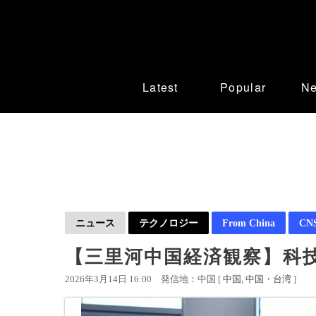
Latest
Popular
N
ニュース
テクノロジー
From China
CN
【三里河中国経済観察】科
2026年3月14日 16:00
発信地：中国 [
中国
中国・台湾
]