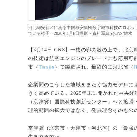
河北雄安新区にある中国雄安集団数字城市科技のロボッ
ている様子＝2026年1月8日撮影・資料写真(c)CNS/韓氷
【3月14日 CNS】一枚の卵の殻の上で、
の技術は航空エンジンのブレードにも応用可
市（
）で製造され、最終的に河北省（
Tianjin
H
企業間のこうした地域をまたぐ協力モデルに
きく高めている。2025年末に開かれた中央
（京津冀）国際科技創新センター」へと拡張
理的範囲の拡大ではなく、発展理念そのもの
京津冀（北京市・天津市・河北省）の「最強
生まれるのか。