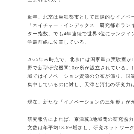
近年、北京は単独都市として国際的なイノベ
「ネイチャー・インデックス—研究都市ラン
ター指数」でも4年連続で世界3位にランクイ
学最前線に位置している。
2025年末時点で、北京には国家重点実験室が
野で新型研究機関10か所が設立されている。
域ではイノベーション資源の分布が偏り、国
集中しているのに対し、天津と河北の研究力
現在、新たな「イノベーションの三角形」が
研究報告によれば、京津冀3地域間の研究協力は
文数は年平均18.6%増加し、研究ネットワ