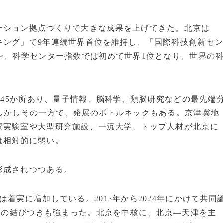
ーション拠点づくりで大きな成果を上げてきた。北京は
キング」で9年連続世界首位を維持し、「国際科技創新セ
ン、科学センター指数では初めて世界1位となり、世界の
145か所あり、量子情報、脳科学、類脳研究などの最先端
しかしその一方で、発展のボトルネックもある。京津冀地
家実験室や大型研究施設、一流大学、トップ人材が北京に
は相対的に弱い。
形成されつつある。
着実に増加している。2013年から2024年にかけて共同
ークの結びつきも強まった。北京を中核に、北京―天津を主