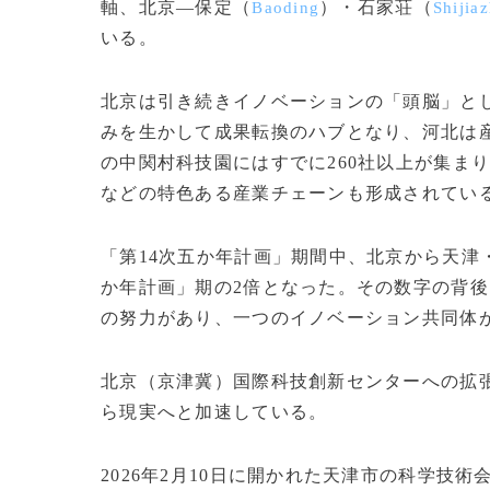
軸、北京―保定（
）・石家荘（
Baoding
Shijia
いる。
北京は引き続きイノベーションの「頭脳」と
みを生かして成果転換のハブとなり、河北は
の中関村科技園にはすでに260社以上が集ま
などの特色ある産業チェーンも形成されてい
「第14次五か年計画」期間中、北京から天津・
か年計画」期の2倍となった。その数字の背
の努力があり、一つのイノベーション共同体
北京（京津冀）国際科技創新センターへの拡
ら現実へと加速している。
2026年2月10日に開かれた天津市の科学技