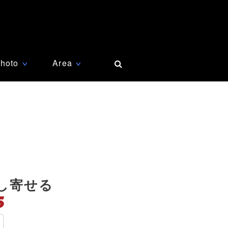
hoto
Area
∨
∨
し寄せる