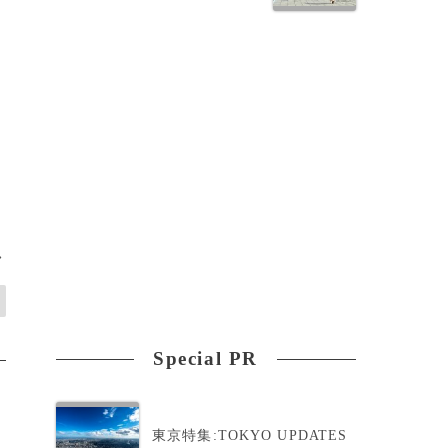
>
Special PR
東京特集:TOKYO UPDATES