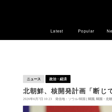
Latest
Popular
N
ニュース
政治・経済
北朝鮮、核開発計画「断じ
2026年6月7日 10:23
発信地：ソウル/韓国 [
韓国
韓国・北