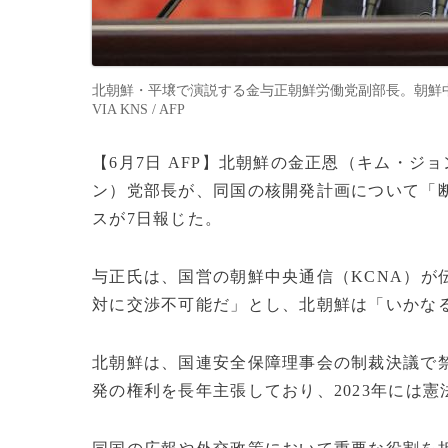
北朝鮮・平壌で演説する金与正朝鮮労働党副部長。朝鮮中央通
VIA KNS / AFP
【6月7日 AFP】北朝鮮の金正恩（キム・
ン）党部長が、同国の核開発計画について「
スが7日報じた。
与正氏は、国営の朝鮮中央通信（KCNA）が
対に交渉不可能だ」とし、北朝鮮は「いかな
北朝鮮は、国連安全保障理事会の制裁決議で
発の権利を長年主張しており、2023年には