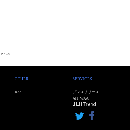
News
OTHER
SERVICES
RSS
プレスリリース
AFP WAA