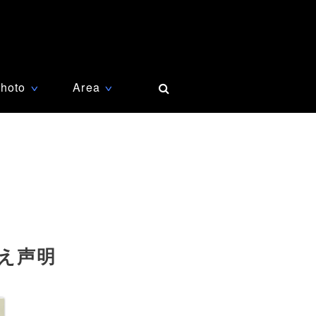
hoto
Area
∨
∨
え声明