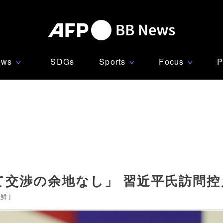
ews
SDGs
Sports
Focus
P
∨
∨
∨
て交渉の余地なし」 習近平氏訪問控
朝鮮
]