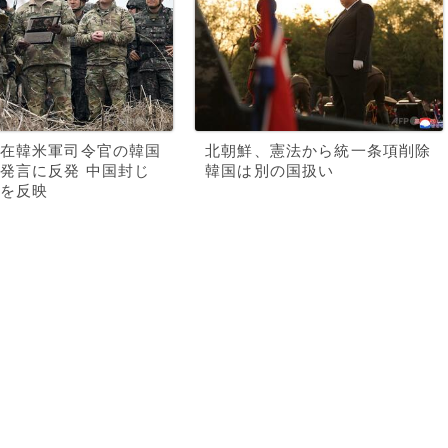
在韓米軍司令官の韓国
北朝鮮、憲法から統一条項削除
発言に反発 中国封じ
韓国は別の国扱い
を反映