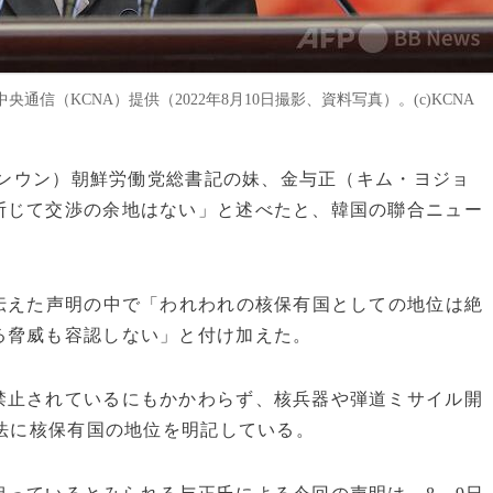
信（KCNA）提供（2022年8月10日撮影、資料写真）。(c)KCNA
ジョンウン）朝鮮労働党総書記の妹、金与正（キム・ヨジョ
断じて交渉の余地はない」と述べたと、韓国の聯合ニュー
伝えた声明の中で「われわれの核保有国としての地位は絶
る脅威も容認しない」と付け加えた。
禁止されているにもかかわらず、核兵器や弾道ミサイル開
憲法に核保有国の地位を明記している。