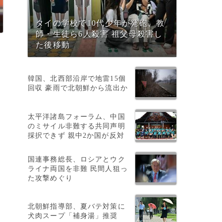
タイの学校で10代少年が発砲、教
師・生徒ら6人殺害 祖父母殺害し
た後移動
韓国、北西部沿岸で地雷15個
回収 豪雨で北朝鮮から流出か
太平洋諸島フォーラム、中国
のミサイル非難する共同声明
採択できず 親中2か国が反対
国連事務総長、ロシアとウク
ライナ両国を非難 民間人狙っ
た攻撃めぐり
北朝鮮指導部、夏バテ対策に
犬肉スープ「補身湯」推奨