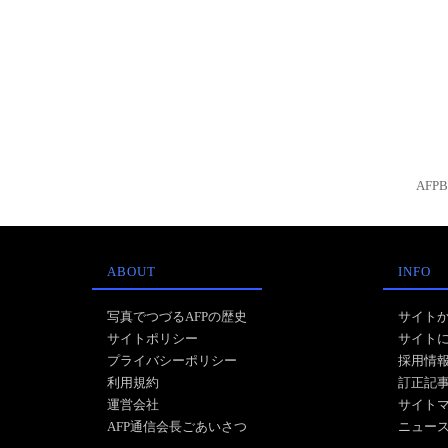
AFP
ABOUT
INFO
写真でつづるAFPの歴史
サイト
サイトポリシー
サイト
プライバシーポリシー
採用情
利用規約
訂正記
運営会社
サイト
AFP通信会長ごあいさつ
ニュー