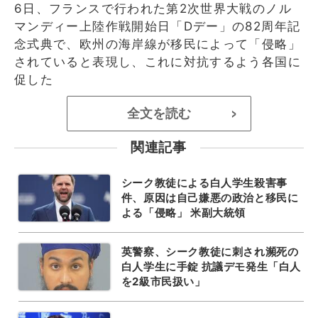
6日、フランスで行われた第2次世界大戦のノル
マンディー上陸作戦開始日「Dデー」の82周年記
念式典で、欧州の海岸線が移民によって「侵略」
されていると表現し、これに対抗するよう各国に
促した
全文を読む
>
関連記事
シーク教徒による白人学生殺害事
件、原因は自己嫌悪の政治と移民に
よる「侵略」 米副大統領
英警察、シーク教徒に刺され瀕死の
白人学生に手錠 抗議デモ発生「白人
を2級市民扱い」