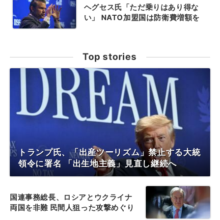
ヘグセス氏「ただ乗りはあり得な
い」 NATO加盟国は防衛費増額を
Top stories
トランプ氏、「出産ツーリズム」禁止する大統
領令に署名 「出生地主義」見直し継続へ
国連事務総長、ロシアとウクライナ
両国を非難 民間人狙った攻撃めぐり