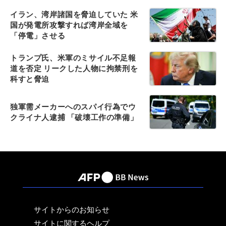
イラン、湾岸諸国を脅迫していた 米
国が発電所攻撃すれば湾岸全域を
「停電」させる
トランプ氏、米軍のミサイル不足報
道を否定 リークした人物に拘禁刑を
科すと脅迫
独軍需メーカーへのスパイ行為でウ
クライナ人逮捕 「破壊工作の準備」
サイトからのお知らせ
サイトに関するヘルプ