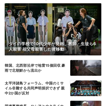
タイの学校で10代少年が発砲、教師・生徒ら6
人殺害 祖父母殺害した後移動
韓国、北西部沿岸で地雷15個回収 豪
雨で北朝鮮から流出か
太平洋諸島フォーラム、中国のミサ
イル非難する共同声明採択できず 親
中2か国が反対