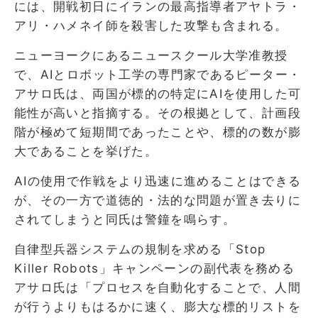
には、開戦初日にイランの最高指導者アヤトラ・
アリ・ハメネイ師を殺害した攻撃も含まれる。
ニューヨークにあるニュースクール大学准教授
で、AIとロボット工学の専門家であるピーター・
アサロ氏は、両国が標的の特定にAIを使用した可
能性が高いと指摘する。その根拠として、計画段
階が極めて短期間であったことや、標的の数が膨
大であることを挙げた。
AIの使用で作戦をより迅速に進めることはできる
が、その一方で道徳的・法的な問題が置き去りに
されてしまうと同氏は警鐘を鳴らす。
自律型兵器システムの規制を求める「Stop
Killer Robots」キャンペーンの副代表を務める
アサロ氏は「プロセスを自動化することで、人間
が行うよりもはるかに速く、膨大な標的リストを