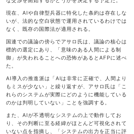
な交渉を開始するかどうかを決定する予定だ。
現在、AIや自律型兵器に特化した条約は存在しな
いが、法的な空白状態で運用されているわけでは
なく、既存の国際法が適用される。
国連での議論の傍らでアサロ氏は、議論の核心は
標的の選定にあり、「意味のある人間による制
御」が失われることへの恐怖があるとAFPに述べ
た。
AI導入の推進派は「AIは非常に正確で、人間より
もミスが少ない」と繰り返すが、アサロ氏は「こ
れらのシステムが実際にどのように機能している
のかは判明していない」ことを強調する。
また、AIが不透明なシステムの上で動作してお
り、その判断に至る経緯がほとんど可視化されて
いない点を指摘し、「システムの出力を正当に評