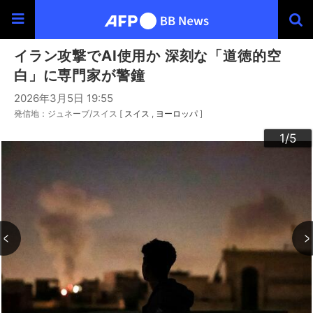
イラン攻撃でAI使用か 深刻な「道徳的空
白」に専門家が警鐘
2026年3月5日 19:55
発信地：ジュネーブ/スイス [
スイス
ヨーロッパ
]
3
4
2
5
1
/5
/5
/5
/5
/5