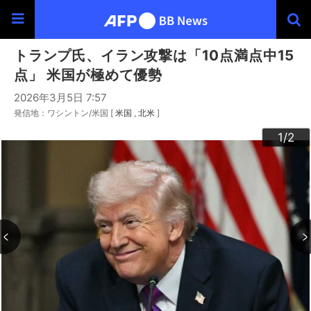
トランプ氏、イラン攻撃は「10点満点中15
点」 米国が極めて優勢
2026年3月5日 7:57
発信地：ワシントン/米国 [
米国
北米
]
2
1
/2
/2