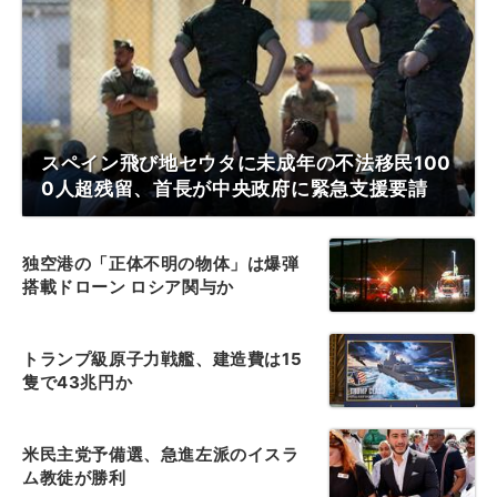
スペイン飛び地セウタに未成年の不法移民100
0人超残留、首長が中央政府に緊急支援要請
独空港の「正体不明の物体」は爆弾
搭載ドローン ロシア関与か
トランプ級原子力戦艦、建造費は15
隻で43兆円か
米民主党予備選、急進左派のイスラ
ム教徒が勝利