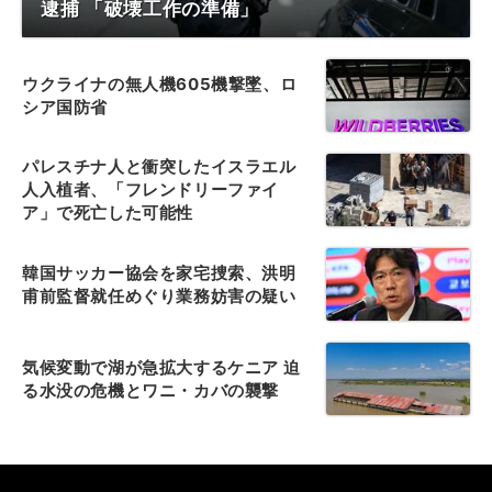
逮捕 「破壊工作の準備」
ウクライナの無人機605機撃墜、ロ
シア国防省
パレスチナ人と衝突したイスラエル
人入植者、「フレンドリーファイ
ア」で死亡した可能性
韓国サッカー協会を家宅捜索、洪明
甫前監督就任めぐり業務妨害の疑い
気候変動で湖が急拡大するケニア 迫
る水没の危機とワニ・カバの襲撃