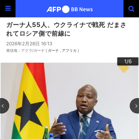
ガーナ人55人、ウクライナで戦死 だまさ
れてロシア側で前線に
2026年2月28日 16:13
発信地：アクラ/ガーナ [
ガーナ
アフリカ
]
3
4
6
2
5
1
/6
/6
/6
/6
/6
/6