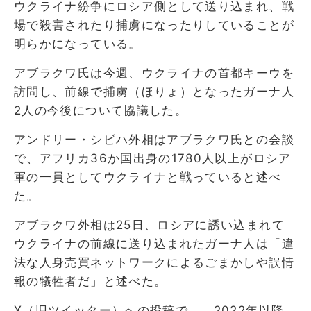
ウクライナ紛争にロシア側として送り込まれ、戦
場で殺害されたり捕虜になったりしていることが
明らかになっている。
アブラクワ氏は今週、ウクライナの首都キーウを
訪問し、前線で捕虜（ほりょ）となったガーナ人
2人の今後について協議した。
アンドリー・シビハ外相はアブラクワ氏との会談
で、アフリカ36か国出身の1780人以上がロシア
軍の一員としてウクライナと戦っていると述べ
た。
アブラクワ外相は25日、ロシアに誘い込まれて
ウクライナの前線に送り込まれたガーナ人は「違
法な人身売買ネットワークによるごまかしや誤情
報の犠牲者だ」と述べた。
X（旧ツイッター）への投稿で、「2022年以降、