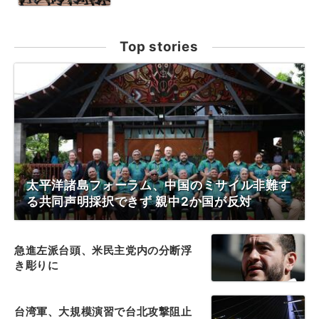
Top stories
太平洋諸島フォーラム、中国のミサイル非難す
る共同声明採択できず 親中2か国が反対
急進左派台頭、米民主党内の分断浮
き彫りに
台湾軍、大規模演習で台北攻撃阻止