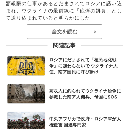
額報酬の仕事があるとだまされてロシアに誘い込
まれ、ウクライナの最前線に「砲弾の餌食」とし
て送り込まれていると明らかにした
全文を読む
>
関連記事
ロシアにだまされて「植民地化戦
争」に加わらないで ウクライナ大
使、南ア国民に呼び掛け
高収入に釣られてウクライナ紛争に
参戦した南ア人傭兵、母国にSOS
中央アフリカで政府・ロシア軍が人
権侵害 国連専門家