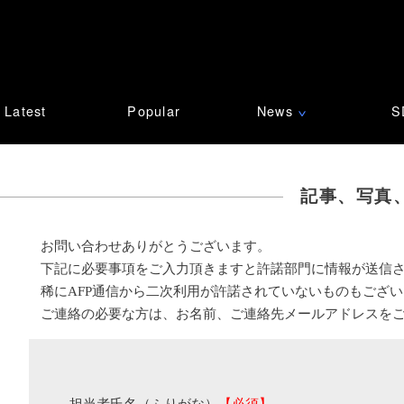
Latest
Popular
News
S
∨
記事、写真
お問い合わせありがとうございます。
下記に必要事項をご入力頂きますと許諾部門に情報が送信
稀にAFP通信から二次利用が許諾されていないものもござ
ご連絡の必要な方は、お名前、ご連絡先メールアドレスを