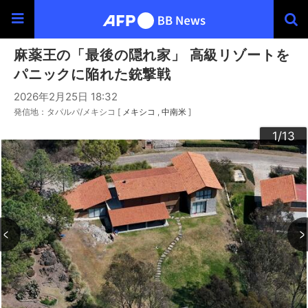
麻薬王の「最後の隠れ家」 高級リゾートを
パニックに陥れた銃撃戦
2026年2月25日 18:32
発信地：タパルパ/メキシコ [
メキシコ
中南米
]
10
13
12
11
3
4
6
9
2
5
7
8
1
/13
/13
/13
/13
/13
/13
/13
/13
/13
/13
/13
/13
/13