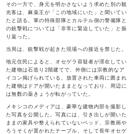
その一方で、身元を明かさないよう求めた別の観
光客は、麻薬王が「この地域にいた」と聞いてい
たと語る。軍の特殊部隊とカルテル側の警備隊と
の銃撃戦については「非常に緊迫していた」と振
り返った。
当局は、銃撃戦が起きた現場への接近を禁じた。
地元住民によると、オセゲラ容疑者が滞在してい
た建物は石造り2階建てで、外側には宗教的なア
イコン掲げられている。放置された車両に囲まれ
た建物はドアが開いたままとなっており、周辺に
は無数の薬きょうが転がっていた。
メキシコのメディアは、豪華な建物内部を撮影し
た写真を公開した。写真には、引き出しが開いた
ままの家具や整えられていないベッド、宗教画や
ろうそくが置かれたテーブル、そして長年オセゲ