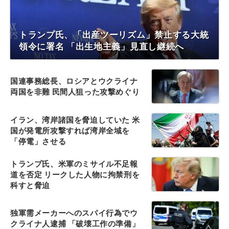
トランプ氏、「出産ツーリズム」禁止する大統
領令に署名 「出生地主義」見直し継続へ
国連事務総長、ロシアとウクライナ
両国を非難 民間人狙った攻撃めぐり
イラン、湾岸諸国を脅迫していた 米
国が発電所攻撃すれば湾岸全域を
「停電」させる
トランプ氏、米軍のミサイル不足報
道を否定 リークした人物に拘禁刑を
科すと脅迫
独軍需メーカーへのスパイ行為でウ
クライナ人逮捕 「破壊工作の準備」