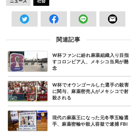
ニュース
社会
関連記事
W杯ファンに紛れ麻薬組織入り目指
すコロンビア人、メキシコ当局が懸
念
W杯でオウンゴールした選手の殺害
に関与、麻薬密売人がメキシコで射
殺される
現代の麻薬王になった元冬季五輪選
手、麻薬密輸や殺人容疑で逮捕 FBI