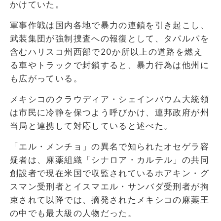
かけていた。
軍事作戦は国内各地で暴力の連鎖を引き起こし、
武装集団が強制捜査への報復として、タパルパを
含むハリスコ州西部で20か所以上の道路を燃え
る車やトラックで封鎖すると、暴力行為は他州に
も広がっている。
メキシコのクラウディア・シェインバウム大統領
は市民に冷静を保つよう呼びかけ、連邦政府が州
当局と連携して対応していると述べた。
「エル・メンチョ」の異名で知られたオセゲラ容
疑者は、麻薬組織「シナロア・カルテル」の共同
創設者で現在米国で収監されているホアキン・グ
スマン受刑者とイスマエル・サンバダ受刑者が拘
束されて以降では、摘発されたメキシコの麻薬王
の中でも最大級の人物だった。