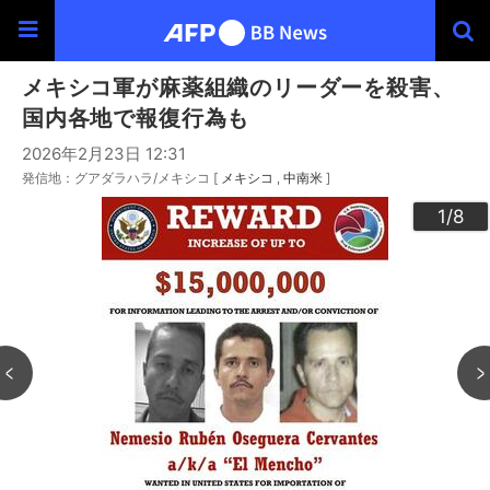
メキシコ軍が麻薬組織のリーダーを殺害、
国内各地で報復行為も
2026年2月23日 12:31
発信地：グアダラハラ/メキシコ [
メキシコ
中南米
]
3
4
6
2
5
7
8
1
/8
/8
/8
/8
/8
/8
/8
/8