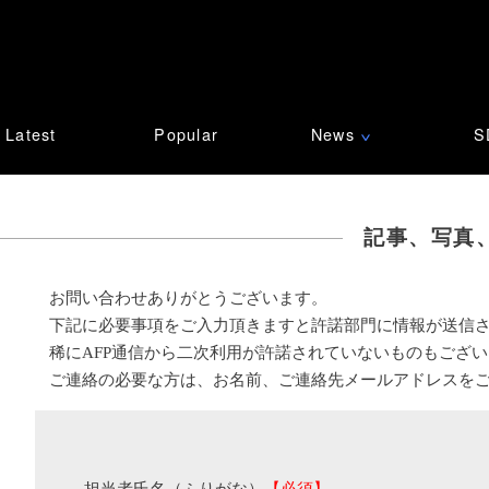
Latest
Popular
News
S
∨
記事、写真
お問い合わせありがとうございます。
下記に必要事項をご入力頂きますと許諾部門に情報が送信
稀にAFP通信から二次利用が許諾されていないものもござ
ご連絡の必要な方は、お名前、ご連絡先メールアドレスを