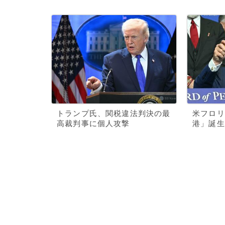
トランプ氏、関税違法判決の最
米フロリ
高裁判事に個人攻撃
港」誕生