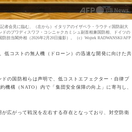
同記者会見に臨む、（左から）イタリアのイザベラ・ラウティ国防副大
ンドのブワディスワフ・コシニャクカミシュ副首相兼国防相、ドイツの
相（2026年2月20日撮影）。（c）Wojtek RADWANSKI/AFP
20日、低コストの無人機（ドローン）の迅速な開発に向けた共
ンドの国防相らは声明で、低コストエフェクター・自律プ
条約機構（NATO）内で「集団安全保障の向上」に寄与し、
用が広がって戦況を左右する存在となっており、対空防衛