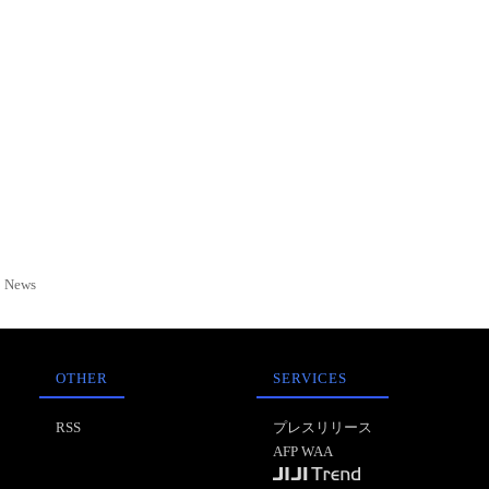
News
OTHER
SERVICES
RSS
プレスリリース
AFP WAA