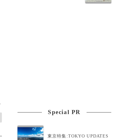
>
Special PR
東京特集:TOKYO UPDATES