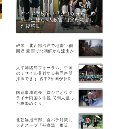
タイの学校で10代少年が発砲、教
師・生徒ら6人殺害 祖父母殺害し
た後移動
韓国、北西部沿岸で地雷15個
回収 豪雨で北朝鮮から流出か
太平洋諸島フォーラム、中国
のミサイル非難する共同声明
採択できず 親中2か国が反対
国連事務総長、ロシアとウク
ライナ両国を非難 民間人狙っ
た攻撃めぐり
北朝鮮指導部、夏バテ対策に
犬肉スープ「補身湯」推奨