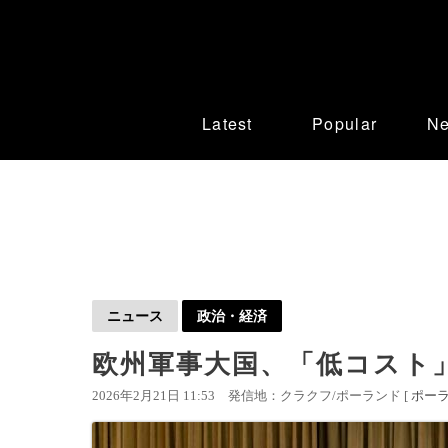
Latest
Popular
N
ニュース
政治・経済
欧州軍事大国、「低コスト
2026年2月21日 11:53
発信地：クラクフ/ポーランド [
ポー