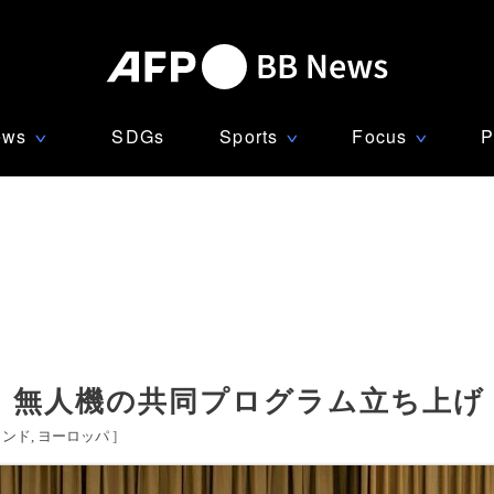
ews
SDGs
Sports
Focus
P
∨
∨
∨
」無人機の共同プログラム立ち上げ
ランド
ヨーロッパ
]