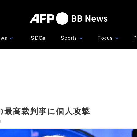
ews
SDGs
Sports
Focus
P
∨
∨
∨
の最高裁判事に個人攻撃
]