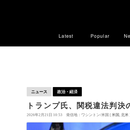
Latest
Popular
N
ニュース
政治・経済
トランプ氏、関税違法判決
2026年2月21日 10:53
発信地：ワシントン/米国 [
米国
北米