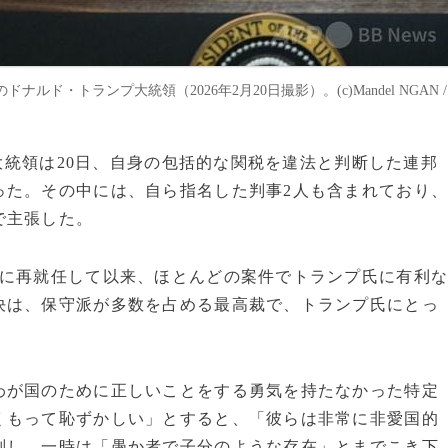
・トランプ大統領（2026年2月20日撮影）。(c)Mandel NGAN /
プ大統領は20日、自身の包括的な関税を違法と判断した連邦
った。その中には、自ら指名した判事2人も含まれており
で主張した。
領に再就任して以来、ほとんどの案件でトランプ氏に有利
決は、保守派が多数を占める最高裁で、トランプ氏にとっ
わが国のために正しいことをする勇気を持たなかった特定
くもって恥ずかしい」とすると、「彼らは非常に非愛国的
判し、一時は「愚か者で子分のような存在」とまでこき下