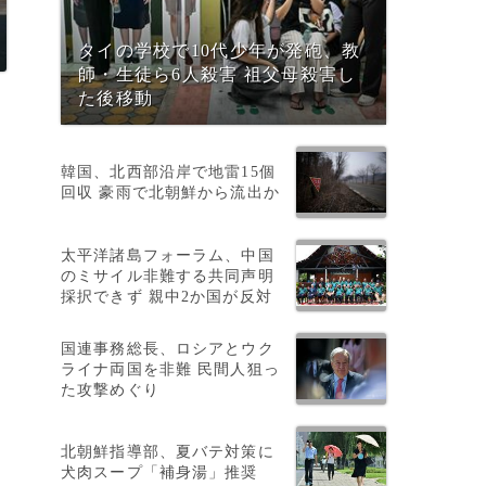
タイの学校で10代少年が発砲、教
師・生徒ら6人殺害 祖父母殺害し
た後移動
韓国、北西部沿岸で地雷15個
回収 豪雨で北朝鮮から流出か
、
太平洋諸島フォーラム、中国
のミサイル非難する共同声明
採択できず 親中2か国が反対
な
国連事務総長、ロシアとウク
ライナ両国を非難 民間人狙っ
た攻撃めぐり
北朝鮮指導部、夏バテ対策に
犬肉スープ「補身湯」推奨