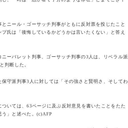
事とニール・ゴーサッチ判事がともに反対票を投じたこと
ンプ氏は「後悔しているかどうかは言いたくない」と答え
コニーバレット判事、ゴーサッチ判事の3人は、リベラル
だと判断した。
た保守派判事3人に対しては「その強さと賢明さ、そして
ついては、63ページに及ぶ反対意見を書いたことをたた
」と述べた。(c)AFP