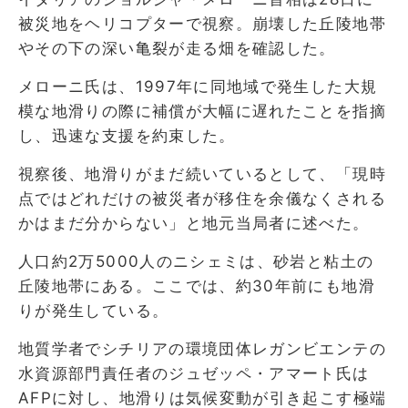
被災地をヘリコプターで視察。崩壊した丘陵地帯
やその下の深い亀裂が走る畑を確認した。
メローニ氏は、1997年に同地域で発生した大規
模な地滑りの際に補償が大幅に遅れたことを指摘
し、迅速な支援を約束した。
視察後、地滑りがまだ続いているとして、「現時
点ではどれだけの被災者が移住を余儀なくされる
かはまだ分からない」と地元当局者に述べた。
人口約2万5000人のニシェミは、砂岩と粘土の
丘陵地帯にある。ここでは、約30年前にも地滑
りが発生している。
地質学者でシチリアの環境団体レガンビエンテの
水資源部門責任者のジュゼッペ・アマート氏は
AFPに対し、地滑りは気候変動が引き起こす極端