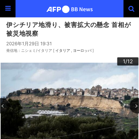
伊シチリア地滑り、被害拡大の懸念 首相が
被災地視察
2026年1月29日 19:31
発信地：ニシェミ/イタリア [
イタリア
ヨーロッパ
]
10
12
11
3
4
6
9
2
5
7
8
1
/12
/12
/12
/12
/12
/12
/12
/12
/12
/12
/12
/12