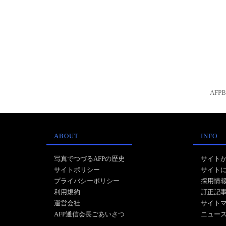
AFP
ABOUT
INFO
写真でつづるAFPの歴史
サイト
サイトポリシー
サイト
プライバシーポリシー
採用情
利用規約
訂正記
運営会社
サイト
AFP通信会長ごあいさつ
ニュー