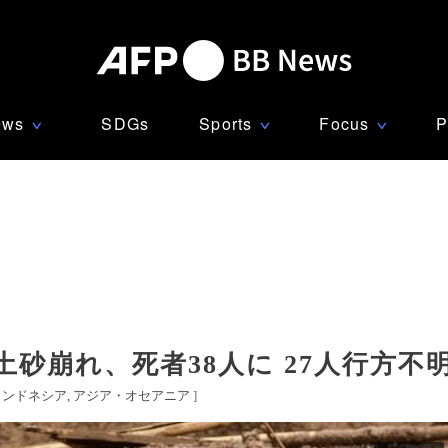
ews
SDGs
Sports
Focus
P
∨
∨
∨
砂崩れ、死者38人に 27人行方不
インドネシア
アジア・オセアニア
]