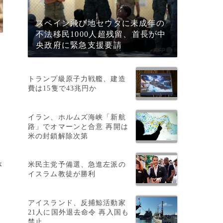
スペイン飛び地セウタに未成年の
不法移民1000人超残留、首長が中
央政府に緊急支援要請
トランプ級原子力戦艦、建造
費は15隻で43兆円か
イラン、ホルムズ海峡「新航
路」でオマーンと合意 再開は
米の封鎖解除次第
米民主党予備選、急進左派の
が
イスラム教徒が勝利
アイスランド、反捕鯨活動家
21人に国外退去命令 再入国も
禁止