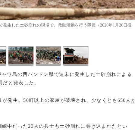
発生した土砂崩れの現場で、救助活動を行う隊員（2026年1月26日撮
日、ジャワ島の西バンドン県で週末に発生した土砂崩れによる
不明だと発表した。
が発生。50軒以上の家屋が破壊され、少なくとも650人
練中だった23人の兵士も土砂崩れに巻き込まれたとい