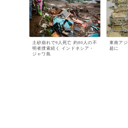
土砂崩れで9人死亡 約80人の不
東南アジ
明者捜索続く インドネシア・
超に
ジャワ島