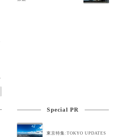
雨
>
Special PR
東京特集:TOKYO UPDATES