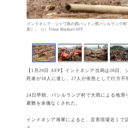
インドネシア・ジャワ島の西バンドン県パシルラング村で
影）。（c）Timur Matahari/AFP
【1月29日 AFP】インドネシア当局は28
死者が38人に達し、27人が依然として行方
24日早朝、パシルラング村で大雨による地滑り
避難を余儀なくされた。
インドネシア海軍によると、災害現場近くで訓
う。