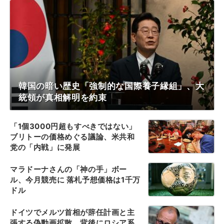
韓国の暗い歴史「強制的な国際養子縁組」、大
統領が真相解明を約束
「1個3000円超もすべきではない」
ブリトーの価格めぐる議論、米共和
党の「内戦」に発展
マラドーナさんの「神の手」ボー
ル、今月競売に 落札予想価格は1千万
ドル
ドイツでメルツ首相が辞任計画と主
張する偽動画拡散、背後にロシア系