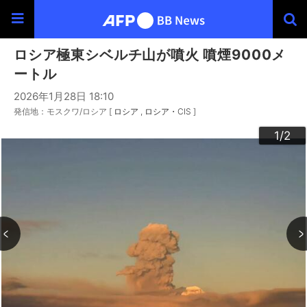
ロシア極東シベルチ山が噴火 噴煙9000メ
ートル
2026年1月28日 18:10
発信地：モスクワ/ロシア [
ロシア
ロシア・CIS
]
2
1
/2
/2