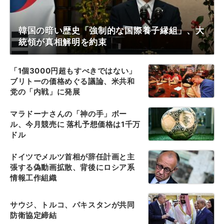
韓国の暗い歴史「強制的な国際養子縁組」、大
統領が真相解明を約束
「1個3000円超もすべきではない」
ブリトーの価格めぐる議論、米共和
党の「内戦」に発展
マラドーナさんの「神の手」ボー
ル、今月競売に 落札予想価格は1千万
ドル
ドイツでメルツ首相が辞任計画と主
張する偽動画拡散、背後にロシア系
情報工作組織
サウジ、トルコ、パキスタンが共同
防衛協定締結