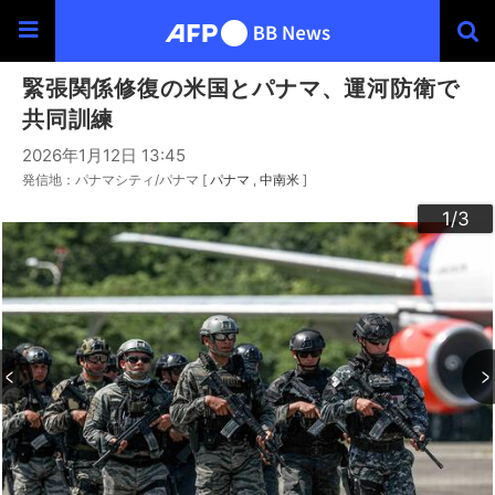
緊張関係修復の米国とパナマ、運河防衛で
共同訓練
2026年1月12日 13:45
発信地：パナマシティ/パナマ [
パナマ
中南米
]
3
2
1
/3
/3
/3