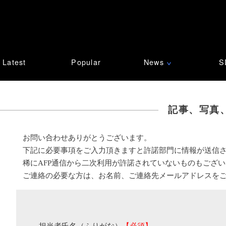
Latest
Popular
News
S
∨
記事、写真
お問い合わせありがとうございます。
下記に必要事項をご入力頂きますと許諾部門に情報が送信
稀にAFP通信から二次利用が許諾されていないものもござ
ご連絡の必要な方は、お名前、ご連絡先メールアドレスを