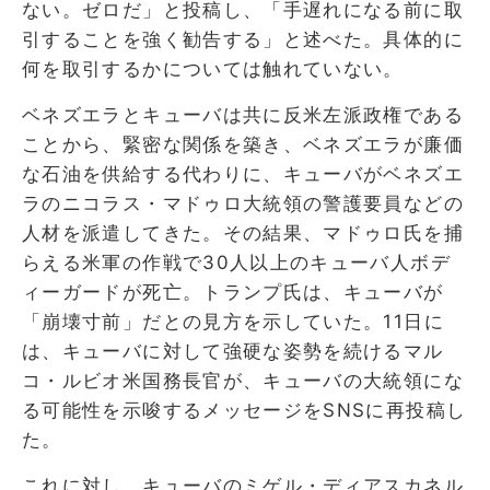
ない。ゼロだ」と投稿し、「手遅れになる前に取
引することを強く勧告する」と述べた。具体的に
何を取引するかについては触れていない。
ベネズエラとキューバは共に反米左派政権である
ことから、緊密な関係を築き、ベネズエラが廉価
な石油を供給する代わりに、キューバがベネズエ
ラのニコラス・マドゥロ大統領の警護要員などの
人材を派遣してきた。その結果、マドゥロ氏を捕
らえる米軍の作戦で30人以上のキューバ人ボデ
ィーガードが死亡。トランプ氏は、キューバが
「崩壊寸前」だとの見方を示していた。11日に
は、キューバに対して強硬な姿勢を続けるマル
コ・ルビオ米国務長官が、キューバの大統領にな
る可能性を示唆するメッセージをSNSに再投稿し
た。
これに対し、キューバのミゲル・ディアスカネル