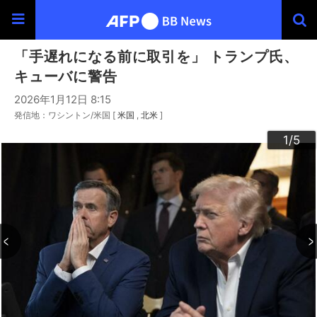
「手遅れになる前に取引を」 トランプ氏、
キューバに警告
2026年1月12日 8:15
発信地：ワシントン/米国 [
米国
北米
]
3
4
2
5
1
/5
/5
/5
/5
/5