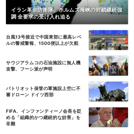
イラン革命防衛隊、ホルムズ海峡の封鎖継続強
調 全要求の受け入れ迫る
台風13号接近で中国東部に最高レベ
ルの警戒警報、1500便以上が欠航
サウジアラムコの石油施設に無人機
攻撃、フーシ派が声明
パトリオット保管の軍施設上空に不
審ドローン ドイツ西部
FIFA、インファンティーノ会長を貶
める「組織的かつ継続的な妨害」を
非難