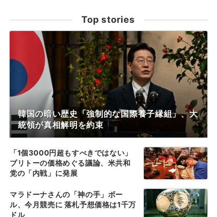
Top stories
韓国の暗い歴史「強制的な国際養子縁組」、大
統領が真相解明を約束
「1個3000円超もすべきではない」
ブリトーの価格めぐる議論、米共和
党の「内戦」に発展
マラドーナさんの「神の手」ボー
ル、今月競売に 落札予想価格は1千万
ドル