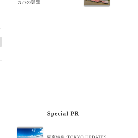
カバの襲撃
>
Special PR
東京特集:TOKYO UPDATES