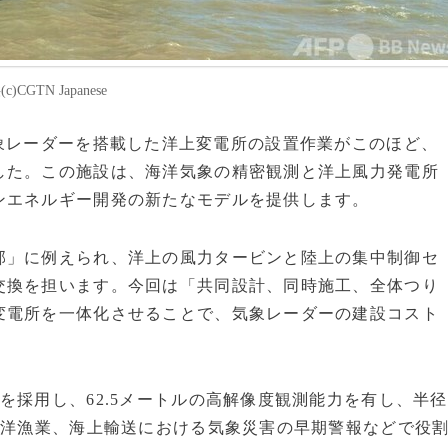
TN Japanese
となる気象レーダーを搭載した洋上変電所の設置作業がこのほど、
した。この施設は、海洋気象の精密観測と洋上風力発電所
ンエネルギー開発の新たなモデルを提供します。
部」に例えられ、洋上の風力タービンと陸上の集中制御セ
交換を担います。今回は「共同設計、同時施工、全体つり
変電所を一体化させることで、気象レーダーの建設コスト
を採用し、62.5メートルの高解像度観測能力を有し、半径
海洋漁業、海上輸送における気象災害の早期警報などで役