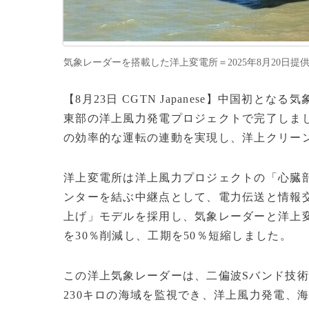
気象レーダーを搭載した洋上変電所＝2025年8月20日提供(c)CG
【8月23日 CGTN Japanese】中国初
東部の洋上風力発電プロジェクトで完了しま
の効率的な運転の連動を実現し、洋上クリー
洋上変電所は洋上風力プロジェクトの「心臓
ンターを結ぶ中継点として、電力伝送と情報
上げ」モデルを採用し、気象レーダーと洋上
を30％削減し、工期を50％短縮しました。
この洋上気象レーダーは、二偏波Sバンド技術
230キロの海域を監視でき、洋上風力発電、