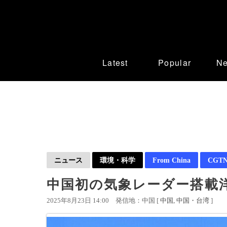
Latest
Popular
N
ニュース
環境・科学
From China
CGTN 
中国初の気象レーダー搭載
2025年8月23日 14:00
発信地：中国 [
中国
中国・台湾
]