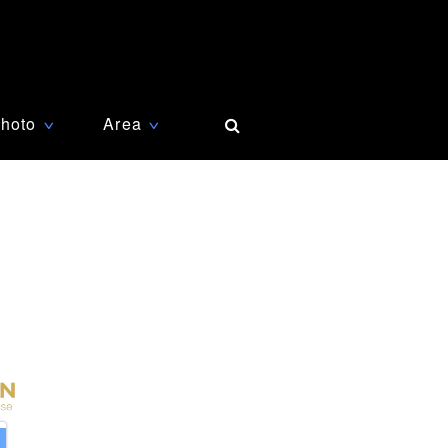
hoto
Area
∨
∨