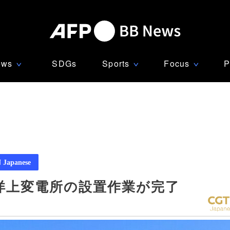
ews
SDGs
Sports
Focus
P
∨
∨
∨
Japanese
洋上変電所の設置作業が完了