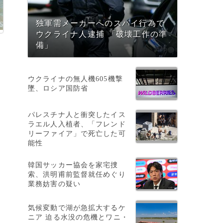
独軍需メーカーへのスパイ行為で
ウクライナ人逮捕 「破壊工作の準
備」
ウクライナの無人機605機撃
墜、ロシア国防省
パレスチナ人と衝突したイス
ラエル人入植者、「フレンド
リーファイア」で死亡した可
能性
韓国サッカー協会を家宅捜
索、洪明甫前監督就任めぐり
業務妨害の疑い
気候変動で湖が急拡大するケ
割
ニア 迫る水没の危機とワニ・