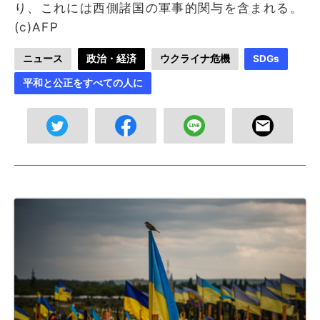
り、これには西側諸国の軍事的関与を含まれる。
(c)AFP
ニュース
政治・経済
ウクライナ危機
SDGs
平和と公正をすべての人に