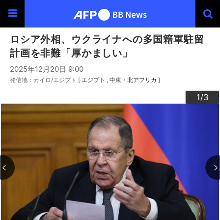
ロシア外相、ウクライナへの多国籍軍駐留
計画を非難「厚かましい」
2025年12月20日 9:00
発信地：カイロ/エジプト [
エジプト
中東・北アフリカ
]
3
2
1
/3
/3
/3