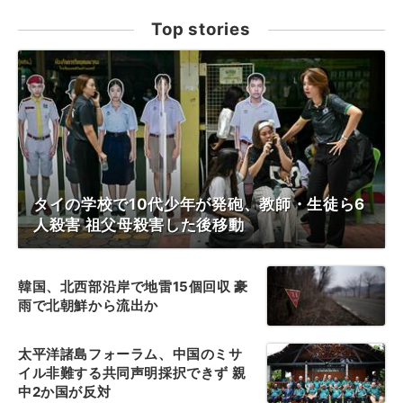
Top stories
タイの学校で10代少年が発砲、教師・生徒ら6
人殺害 祖父母殺害した後移動
韓国、北西部沿岸で地雷15個回収 豪
雨で北朝鮮から流出か
太平洋諸島フォーラム、中国のミサ
イル非難する共同声明採択できず 親
中2か国が反対