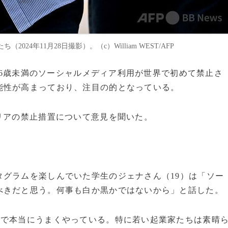
4年11月28日撮影）。（c）William WEST/AFP
、16歳未満のソーシャルメディア利用が世界で初めて禁止さ
能性が高まっており、注目の的となっている。
リアの禁止措置について意見を聞いた。
グラムを楽しんでいた学生のジェナさん（19）は「ソー
べきだと思う。何事も白か黒かではないから」と話した。
アで本当にうまくやっている。特に若い起業家たちは素晴