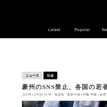
Latest
Popular
N
ニュース
社会
豪州のSNS禁止、各国の若
2025年12月8日 19:06
発信地：香港/中国 [
中国
中国・台湾