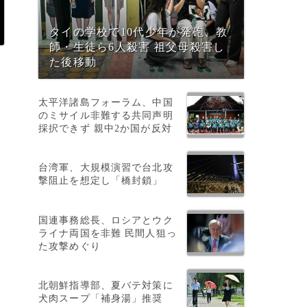
タイの学校で10代少年が発砲、教
師・生徒ら6人殺害 祖父母殺害し
た後移動
太平洋諸島フォーラム、中国
のミサイル非難する共同声明
採択できず 親中2か国が反対
台湾軍、大規模演習で台北攻
撃阻止を想定し「橋封鎖」
国連事務総長、ロシアとウク
ライナ両国を非難 民間人狙っ
た攻撃めぐり
北朝鮮指導部、夏バテ対策に
ら
犬肉スープ「補身湯」推奨