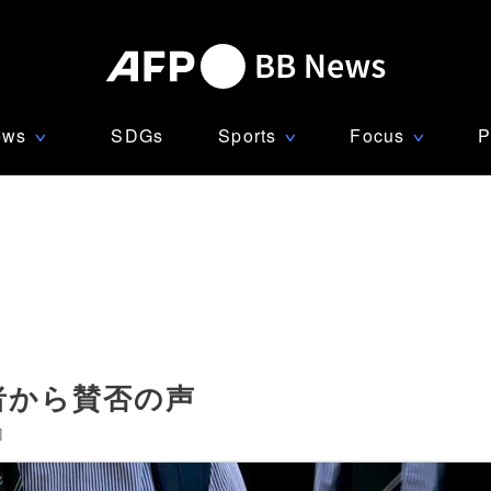
ews
SDGs
Sports
Focus
P
∨
∨
∨
者から賛否の声
]