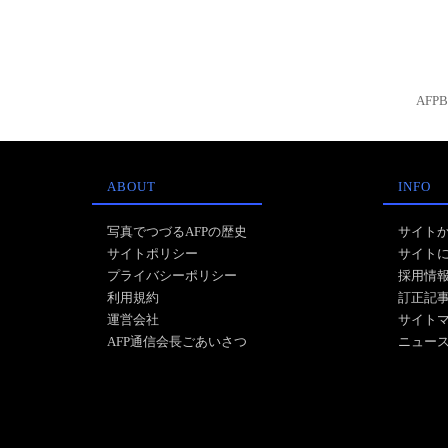
AFP
ABOUT
INFO
写真でつづるAFPの歴史
サイト
サイトポリシー
サイト
プライバシーポリシー
採用情
利用規約
訂正記
運営会社
サイト
AFP通信会長ごあいさつ
ニュー