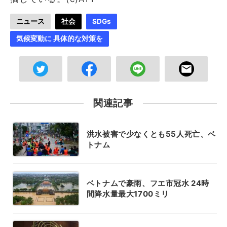
ニュース
社会
SDGs
気候変動に 具体的な対策を
関連記事
洪水被害で少なくとも55人死亡、ベ
トナム
ベトナムで豪雨、フエ市冠水 24時
間降水量最大1700ミリ