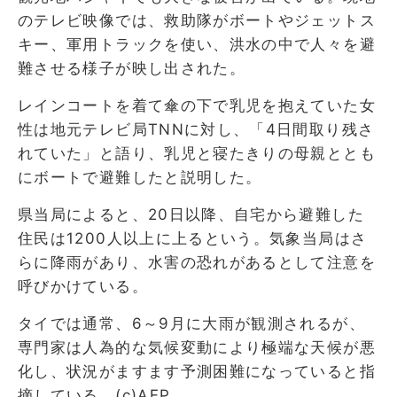
のテレビ映像では、救助隊がボートやジェットス
キー、軍用トラックを使い、洪水の中で人々を避
難させる様子が映し出された。
レインコートを着て傘の下で乳児を抱えていた女
性は地元テレビ局TNNに対し、「4日間取り残さ
れていた」と語り、乳児と寝たきりの母親ととも
にボートで避難したと説明した。
県当局によると、20日以降、自宅から避難した
住民は1200人以上に上るという。気象当局はさ
らに降雨があり、水害の恐れがあるとして注意を
呼びかけている。
タイでは通常、6～9月に大雨が観測されるが、
専門家は人為的な気候変動により極端な天候が悪
化し、状況がますます予測困難になっていると指
摘している。(c)AFP