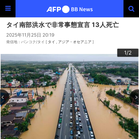
タイ南部洪水で非常事態宣言 13人死亡
2025年11月25日 20:19
発信地：バンコク/タイ [
タイ
アジア・オセアニア
]
2
1
/2
/2