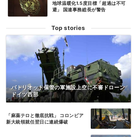
地球温暖化1.5度目標「超過は不可
避」 国連事務総長が警告
Top stories
パトリオット保管の軍施設上空に不審ドローン
ドイツ西部
「麻薬テロと徹底抗戦」 コロンビア
新大統領就任翌日に連続爆破