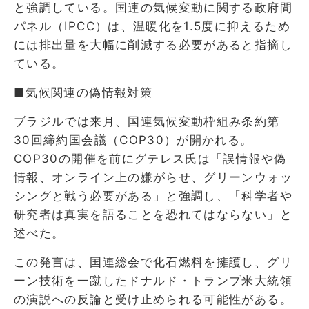
と強調している。国連の気候変動に関する政府間
パネル（IPCC）は、温暖化を1.5度に抑えるため
には排出量を大幅に削減する必要があると指摘し
ている。
■気候関連の偽情報対策
ブラジルでは来月、国連気候変動枠組み条約第
30回締約国会議（COP30）が開かれる。
COP30の開催を前にグテレス氏は「誤情報や偽
情報、オンライン上の嫌がらせ、グリーンウォッ
シングと戦う必要がある」と強調し、「科学者や
研究者は真実を語ることを恐れてはならない」と
述べた。
この発言は、国連総会で化石燃料を擁護し、グリ
ーン技術を一蹴したドナルド・トランプ米大統領
の演説への反論と受け止められる可能性がある。