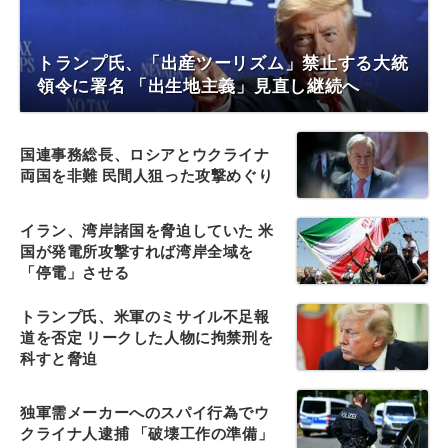
トランプ氏、「出産ツーリズム」禁止する大統
領令に署名 「出生地主義」見直し継続へ
国連事務総長、ロシアとウクライナ
両国を非難 民間人狙った攻撃めぐり
イラン、湾岸諸国を脅迫していた 米
国が発電所攻撃すれば湾岸全域を
「停電」させる
トランプ氏、米軍のミサイル不足報
道を否定 リークした人物に拘禁刑を
科すと脅迫
独軍需メーカーへのスパイ行為でウ
クライナ人逮捕 「破壊工作の準備」