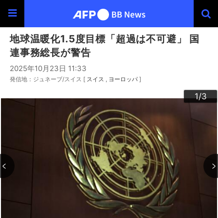
地球温暖化1.5度目標「超過は不可避」 国
連事務総長が警告
2025年10月23日 11:33
発信地：ジュネーブ/スイス [
スイス
ヨーロッパ
]
3
2
1
/3
/3
/3