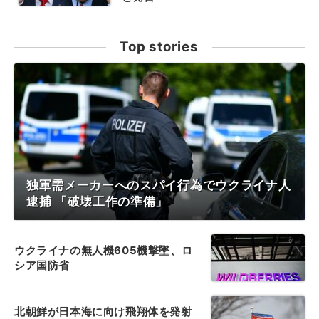
Top stories
独軍需メーカーへのスパイ行為でウクライナ人
逮捕 「破壊工作の準備」
ウクライナの無人機605機撃墜、ロ
シア国防省
北朝鮮が日本海に向け飛翔体を発射