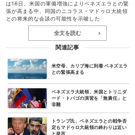
は16日、米国の軍備増強によりベネズエラとの緊
張が高まる中、同国のニコラス・マドゥロ大統領
との将来的な会談の可能性を示唆した
全文を読む
>
関連記事
米空母、カリブ海に到着 ベネズエラ
との緊張高まる
ベネズエラ大統領、米国とトリニダ
ード・トバゴの演習を「無責任」と
非難
トランプ氏、ベネズエラとの戦争否
定もマドゥロ大統領の終わりは近い
と発言