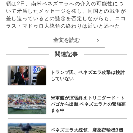
領は2日、南米ベネズエラへの介入の可能性につ
いて矛盾したメッセージを発し、同国との戦争が
差し迫っているとの懸念を否定しながらも、ニコ
ラス・マドゥロ大統領の終わりは近いと述べた
全文を読む
>
関連記事
トランプ氏、ベネズエラ攻撃は検討
していない
米軍艦が演習終えトリニダード・ト
バゴから出航 ベネズエラとの緊張高
まる中
ベネズエラ大統領、麻薬密輸機3機