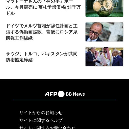
マラドーナさんの「神の手」ボー
ル、今月競売に 落札予想価格は1千万
ドル
ドイツでメルツ首相が辞任計画と主
張する偽動画拡散、背後にロシア系
情報工作組織
サウジ、トルコ、パキスタンが共同
防衛協定締結
サイトからのお知らせ
サイトに関するヘルプ
サイトに関するお問い合わせ