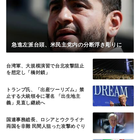
急進左派台頭、米民主党内の分断浮き彫りに
台湾軍、大規模演習で台北攻撃阻止
を想定し「橋封鎖」
トランプ氏、「出産ツーリズム」禁
止する大統領令に署名 「出生地主
義」見直し継続へ
国連事務総長、ロシアとウクライナ
両国を非難 民間人狙った攻撃めぐり