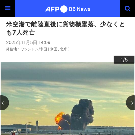
米空港で離陸直後に貨物機墜落、少なくと
も7人死亡
2025年11月5日 14:09
発信地：ワシントン/米国 [
米国
北米
]
3
4
2
5
1
/5
/5
/5
/5
/5