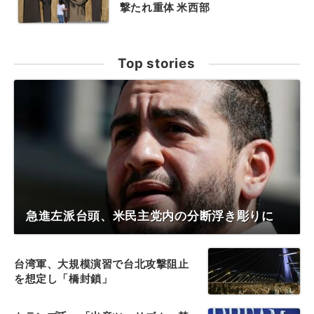
撃たれ重体 米西部
Top stories
急進左派台頭、米民主党内の分断浮き彫りに
台湾軍、大規模演習で台北攻撃阻止
を想定し「橋封鎖」