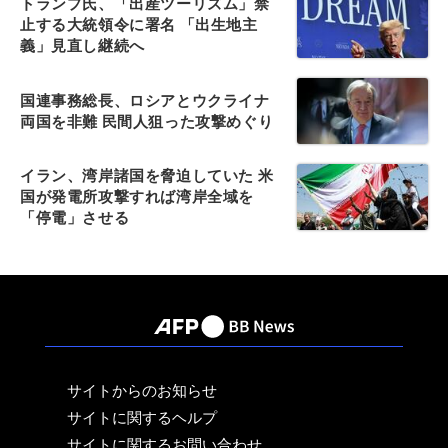
トランプ氏、「出産ツーリズム」禁
止する大統領令に署名 「出生地主
義」見直し継続へ
国連事務総長、ロシアとウクライナ
両国を非難 民間人狙った攻撃めぐり
イラン、湾岸諸国を脅迫していた 米
国が発電所攻撃すれば湾岸全域を
「停電」させる
サイトからのお知らせ
サイトに関するヘルプ
サイトに関するお問い合わせ