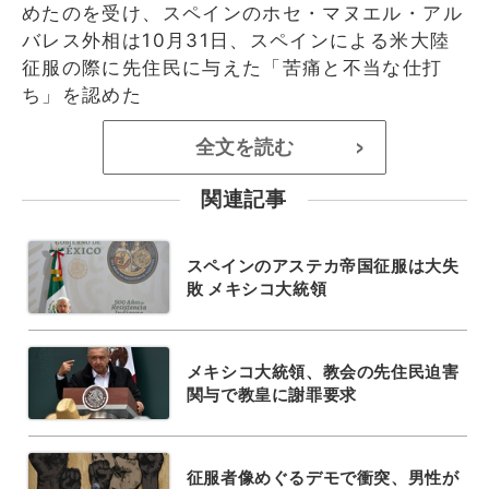
めたのを受け、スペインのホセ・マヌエル・アル
バレス外相は10月31日、スペインによる米大陸
征服の際に先住民に与えた「苦痛と不当な仕打
ち」を認めた
全文を読む
>
関連記事
スペインのアステカ帝国征服は大失
敗 メキシコ大統領
メキシコ大統領、教会の先住民迫害
関与で教皇に謝罪要求
征服者像めぐるデモで衝突、男性が