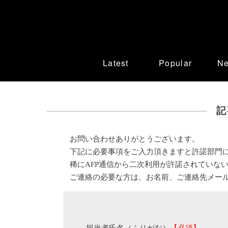
Latest
Popular
N
記
お問い合わせありがとうございます。
下記に必要事項をご入力頂きますと許諾部門
稀にAFP通信から二次利用が許諾されていな
ご連絡の必要な方は、お名前、ご連絡先メー