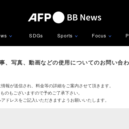
ews
SDGs
Sports
Focus
P
∨
∨
∨
事、写真、動画などの使用についてのお問い合
に情報が送信され、料金等の詳細をご案内させて頂きます。
いものもございますので予めご了承下さい。
ルアドレスをご記入いただきますようお願いいたします。