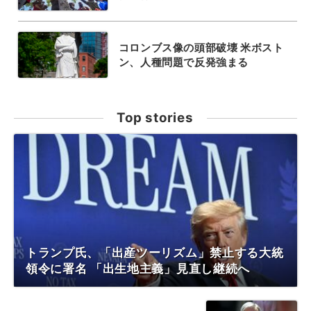
コロンブス像の頭部破壊 米ボスト
ン、人種問題で反発強まる
Top stories
トランプ氏、「出産ツーリズム」禁止する大統
領令に署名 「出生地主義」見直し継続へ