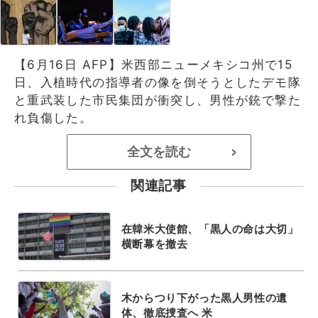
【6月16日 AFP】米西部ニューメキシコ州で15
日、入植時代の指導者の像を倒そうとしたデモ隊
と重武装した市民集団が衝突し、男性が銃で撃た
れ負傷した。
全文を読む
>
関連記事
在韓米大使館、「黒人の命は大切」
横断幕を撤去
木からつり下がった黒人男性の遺
体、徹底捜査へ 米