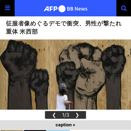
征服者像めぐるデモで衝突、男性が撃たれ
重体 米西部
❮
1/3
❯
caption +