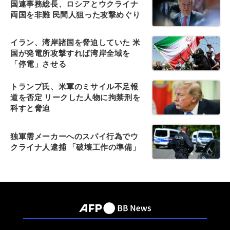
国連事務総長、ロシアとウクライナ
両国を非難 民間人狙った攻撃めぐり
イラン、湾岸諸国を脅迫していた 米
国が発電所攻撃すれば湾岸全域を
「停電」させる
トランプ氏、米軍のミサイル不足報
道を否定 リークした人物に拘禁刑を
科すと脅迫
独軍需メーカーへのスパイ行為でウ
クライナ人逮捕 「破壊工作の準備」