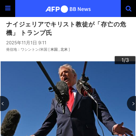
ナイジェリアでキリスト教徒が「存亡の危
機」 トランプ氏
2025年11月1日 9:11
発信地：ワシントン/米国 [
米国
北米
]
3
2
1
/3
/3
/3