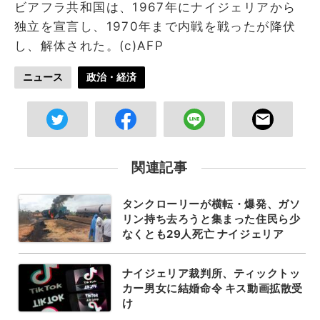
ビアフラ共和国は、1967年にナイジェリアから
独立を宣言し、1970年まで内戦を戦ったが降伏
し、解体された。(c)AFP
ニュース
政治・経済
関連記事
タンクローリーが横転・爆発、ガソ
リン持ち去ろうと集まった住民ら少
なくとも29人死亡 ナイジェリア
ナイジェリア裁判所、ティックトッ
カー男女に結婚命令 キス動画拡散受
け