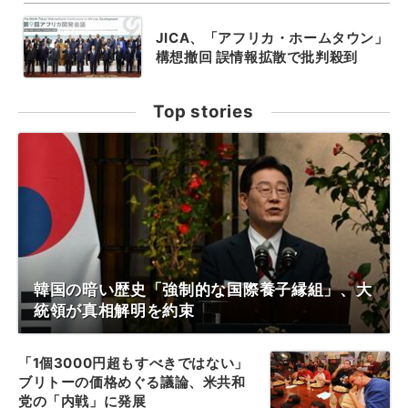
JICA、「アフリカ・ホームタウン」
構想撤回 誤情報拡散で批判殺到
Top stories
韓国の暗い歴史「強制的な国際養子縁組」、大
統領が真相解明を約束
「1個3000円超もすべきではない」
ブリトーの価格めぐる議論、米共和
党の「内戦」に発展