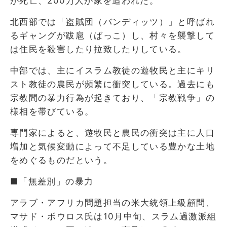
が死亡、200万人が家を追われた。
北西部では「盗賊団（バンディッツ）」と呼ばれ
るギャングが跋扈（ばっこ）し、村々を襲撃して
は住民を殺害したり拉致したりしている。
中部では、主にイスラム教徒の遊牧民と主にキリ
スト教徒の農民が頻繁に衝突している。過去にも
宗教間の暴力行為が起きており、「宗教戦争」の
様相を帯びている。
専門家によると、遊牧民と農民の衝突は主に人口
増加と気候変動によって不足している豊かな土地
をめぐるものだという。
■「無差別」の暴力
アラブ・アフリカ問題担当の米大統領上級顧問、
マサド・ボウロス氏は10月中旬、スラム過激派組