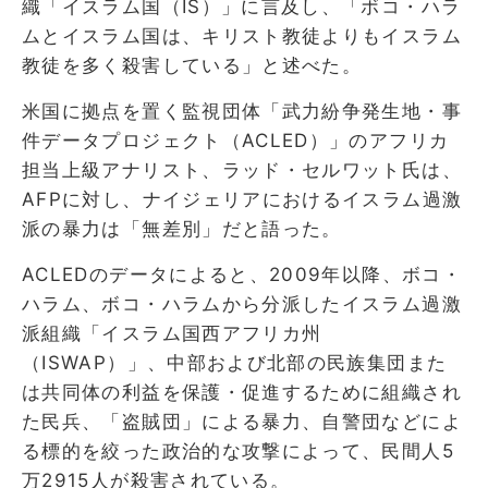
織「イスラム国（IS）」に言及し、「ボコ・ハラ
ムとイスラム国は、キリスト教徒よりもイスラム
教徒を多く殺害している」と述べた。
米国に拠点を置く監視団体「武力紛争発生地・事
件データプロジェクト（ACLED）」のアフリカ
担当上級アナリスト、ラッド・セルワット氏は、
AFPに対し、ナイジェリアにおけるイスラム過激
派の暴力は「無差別」だと語った。
ACLEDのデータによると、2009年以降、ボコ・
ハラム、ボコ・ハラムから分派したイスラム過激
派組織「イスラム国西アフリカ州
（ISWAP）」、中部および北部の民族集団また
は共同体の利益を保護・促進するために組織され
た民兵、「盗賊団」による暴力、自警団などによ
る標的を絞った政治的な攻撃によって、民間人5
万2915人が殺害されている。