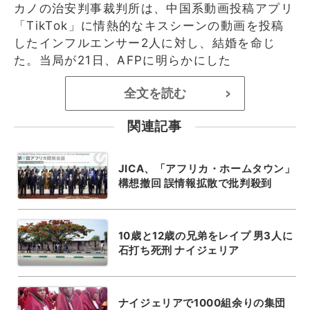
カノの治安判事裁判所は、中国系動画投稿アプリ
「TikTok」に情熱的なキスシーンの動画を投稿
したインフルエンサー2人に対し、結婚を命じ
た。当局が21日、AFPに明らかにした
全文を読む
>
関連記事
JICA、「アフリカ・ホームタウン」
構想撤回 誤情報拡散で批判殺到
10歳と12歳の兄弟をレイプ 男3人に
石打ち死刑 ナイジェリア
ナイジェリアで1000組余りの集団