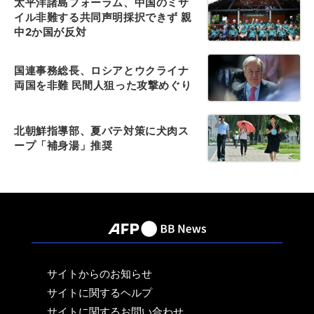
太平洋諸島フォーラム、中国のミサ
イル非難する共同声明採択できず 親
中2か国が反対
国連事務総長、ロシアとウクライナ
両国を非難 民間人狙った攻撃めぐり
北朝鮮指導部、夏バテ対策に犬肉ス
ープ「補身湯」推奨
サイトからのお知らせ
サイトに関するヘルプ
サイトに関するお問い合わせ