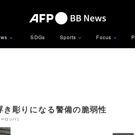
ews
SDGs
Sports
Focus
P
∨
∨
∨
浮き彫りになる警備の脆弱性
ヨーロッパ
]