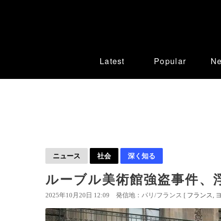
Latest
Popular
N
ニュース
社会
深く知る
ルーブル美術館強盗事件、
2025年10月20日 12:09
発信地：パリ/フランス [
フランス