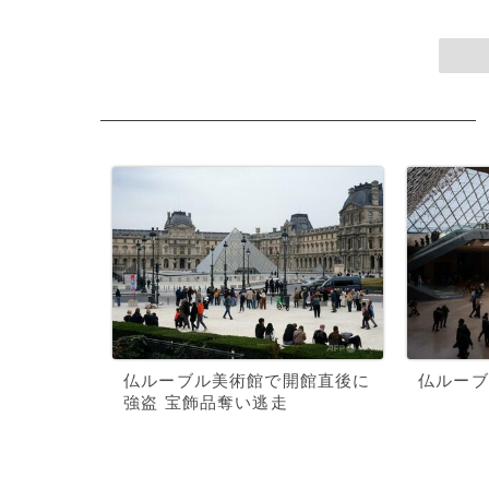
仏ルーブル美術館で開館直後に
仏ルーブ
強盗 宝飾品奪い逃走