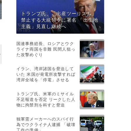
トランプ氏、「出産ツーリズム」
禁止する大統領令に署名 「出生地
主義」見直し継続へ
国連事務総長、ロシアとウク
ライナ両国を非難 民間人狙っ
た攻撃めぐり
イラン、湾岸諸国を脅迫して
いた 米国が発電所攻撃すれば
湾岸全域を「停電」させる
トランプ氏、米軍のミサイル
不足報道を否定 リークした人
物に拘禁刑を科すと脅迫
独軍需メーカーへのスパイ行
為でウクライナ人逮捕 「破壊
工作の準備」