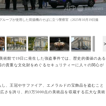
ープが使用した荷揚機のそばに立つ警察官（2025年10月19日撮
ブル美術館で19日に発生した強盗事件では、歴史的価値のある
国の貴重な文化財をめぐるセキュリティーに人々の関心が
入し、王冠やサファイア、エメラルドの宝飾品を盗むこと
の広さを誇り、約3万5000点の美術品を収蔵する広大な美術