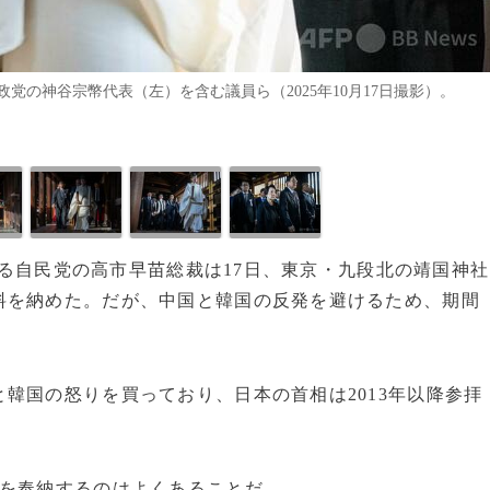
の神谷宗幣代表（左）を含む議員ら（2025年10月17日撮影）。
である自民党の高市早苗総裁は17日、東京・九段北の靖国神社
料を納めた。だが、中国と韓国の反発を避けるため、期間
韓国の怒りを買っており、日本の首相は2013年以降参拝
物を奉納するのはよくあることだ。