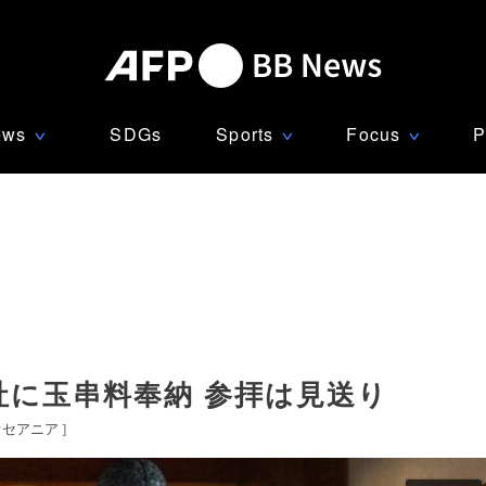
ews
SDGs
Sports
Focus
P
∨
∨
∨
社に玉串料奉納 参拝は見送り
オセアニア
]