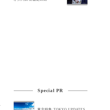
を
Special PR
>
東京特集:TOKYO UPDATES