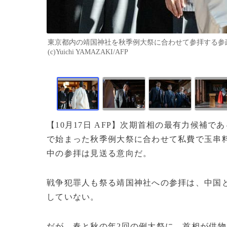
東京都内の靖国神社を秋季例大祭に合わせて参拝する参政党
(c)Yuichi YAMAZAKI/AFP
【10月17日 AFP】次期首相の最有力候補
で始まった秋季例大祭に合わせて私費で玉串
中の参拝は見送る意向だ。
戦争犯罪人も祭る靖国神社への参拝は、中国と
していない。
だが、春と秋の年2回の例大祭に、首相が供