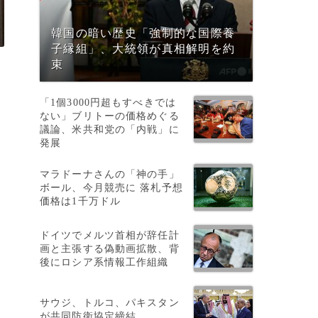
韓国の暗い歴史「強制的な国際養
子縁組」、大統領が真相解明を約
束
「1個3000円超もすべきでは
ない」ブリトーの価格めぐる
議論、米共和党の「内戦」に
発展
マラドーナさんの「神の手」
ボール、今月競売に 落札予想
価格は1千万ドル
ドイツでメルツ首相が辞任計
画と主張する偽動画拡散、背
後にロシア系情報工作組織
サウジ、トルコ、パキスタン
が共同防衛協定締結