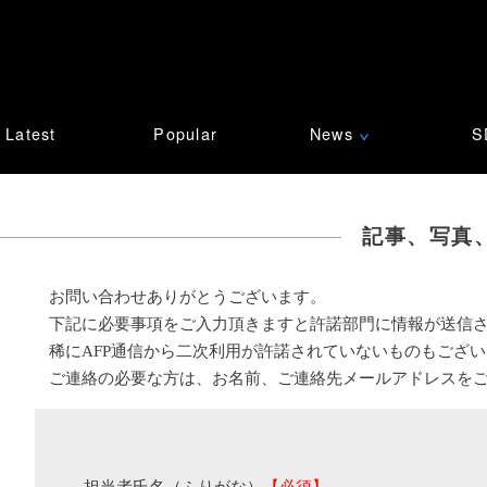
Latest
Popular
News
S
∨
記事、写真
お問い合わせありがとうございます。
下記に必要事項をご入力頂きますと許諾部門に情報が送信
稀にAFP通信から二次利用が許諾されていないものもござ
ご連絡の必要な方は、お名前、ご連絡先メールアドレスを