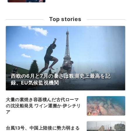
Top stories
西欧の6月と7月の暑さは観測史上最高を記
録、EU気候監視機関
大量の素焼き容器積んだ古代ローマ
の沈没船発見 ワイン運搬か 伊シチリ
ア
台風13号、中国上陸後に勢力弱まる