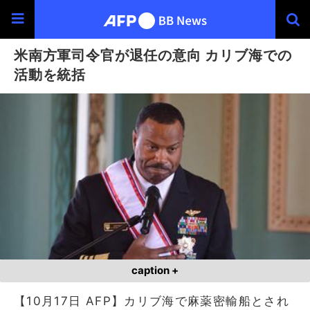
米南方軍司令官が退任の意向 カリブ海での
活動を統括
caption +
【10月17日 AFP】カリブ海で麻薬密輸船とされ