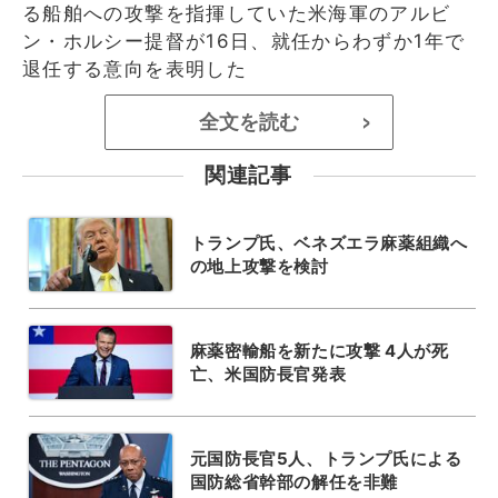
る船舶への攻撃を指揮していた米海軍のアルビ
ン・ホルシー提督が16日、就任からわずか1年で
退任する意向を表明した
全文を読む
>
関連記事
トランプ氏、ベネズエラ麻薬組織へ
の地上攻撃を検討
麻薬密輸船を新たに攻撃 4人が死
亡、米国防長官発表
元国防長官5人、トランプ氏による
国防総省幹部の解任を非難