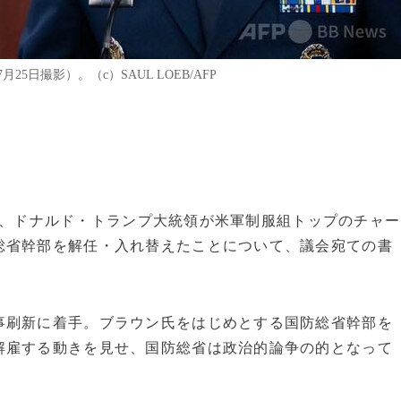
5日撮影）。（c）SAUL LOEB/AFP
27日、ドナルド・トランプ大統領が米軍制服組トップのチャー
総省幹部を解任・入れ替えたことについて、議会宛ての書
事刷新に着手。ブラウン氏をはじめとする国防総省幹部を
解雇する動きを見せ、国防総省は政治的論争の的となって