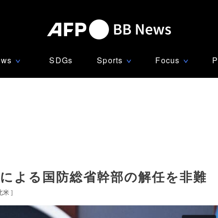
ews
SDGs
Sports
Focus
P
∨
∨
∨
氏による国防総省幹部の解任を非難
北米
]