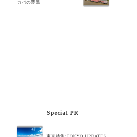
カバの襲撃
ィ
Special PR
満
東京特集:TOKYO UPDATES