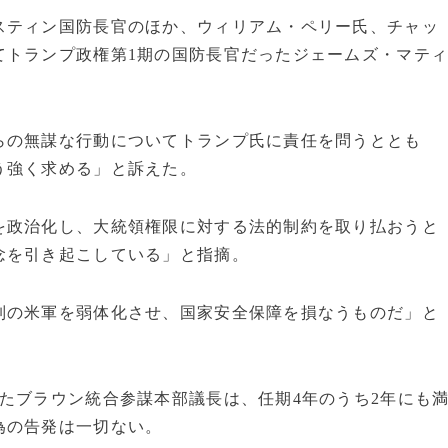
スティン国防長官のほか、ウィリアム・ペリー氏、チャッ
てトランプ政権第1期の国防長官だったジェームズ・マテ
らの無謀な行動についてトランプ氏に責任を問うととも
う強く求める」と訴えた。
を政治化し、大統領権限に対する法的制約を取り払おうと
念を引き起こしている」と指摘。
制の米軍を弱体化させ、国家安全保障を損なうものだ」と
たブラウン統合参謀本部議長は、任期4年のうち2年にも
為の告発は一切ない。