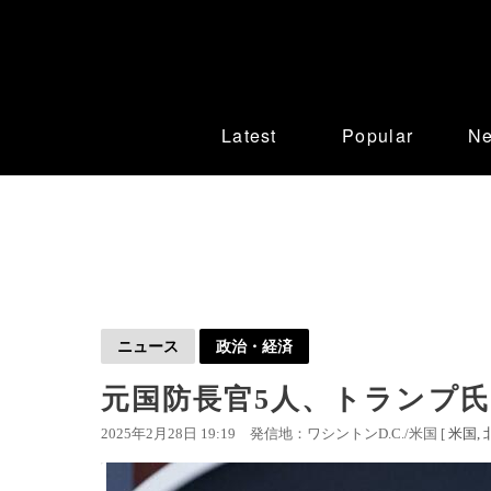
Latest
Popular
N
ニュース
政治・経済
元国防長官5人、トランプ
2025年2月28日 19:19
発信地：ワシントンD.C./米国 [
米国