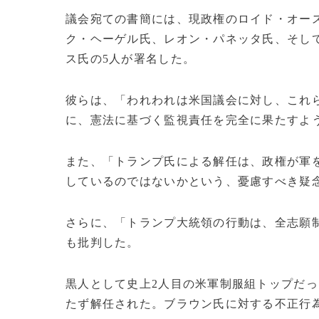
議会宛ての書簡には、現政権のロイド・オー
ク・ヘーゲル氏、レオン・パネッタ氏、そし
ス氏の5人が署名した。
彼らは、「われわれは米国議会に対し、これ
に、憲法に基づく監視責任を完全に果たすよ
また、「トランプ氏による解任は、政権が軍
しているのではないかという、憂慮すべき疑
さらに、「トランプ大統領の行動は、全志願
も批判した。
黒人として史上2人目の米軍制服組トップだっ
たず解任された。ブラウン氏に対する不正行