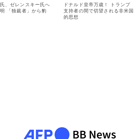
氏、ゼレンスキー氏へ
ドナルド皇帝万歳！ トランプ
明 「独裁者」から豹
支持者の間で切望される非米国
的思想