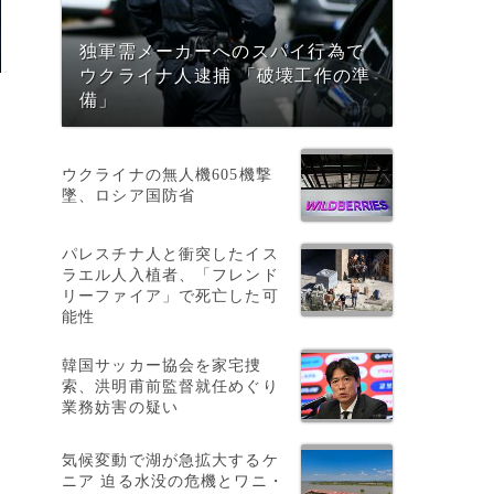
独軍需メーカーへのスパイ行為で
ウクライナ人逮捕 「破壊工作の準
備」
ウクライナの無人機605機撃
墜、ロシア国防省
パレスチナ人と衝突したイス
ラエル人入植者、「フレンド
リーファイア」で死亡した可
能性
韓国サッカー協会を家宅捜
索、洪明甫前監督就任めぐり
業務妨害の疑い
気候変動で湖が急拡大するケ
ニア 迫る水没の危機とワニ・