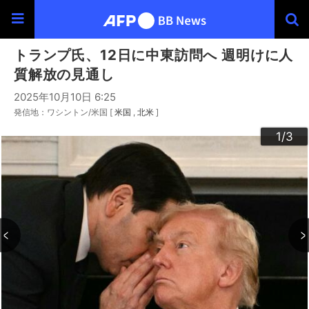
トランプ氏、12日に中東訪問へ 週明けに人
質解放の見通し
2025年10月10日 6:25
発信地：ワシントン/米国 [
米国
北米
]
3
2
1
/3
/3
/3