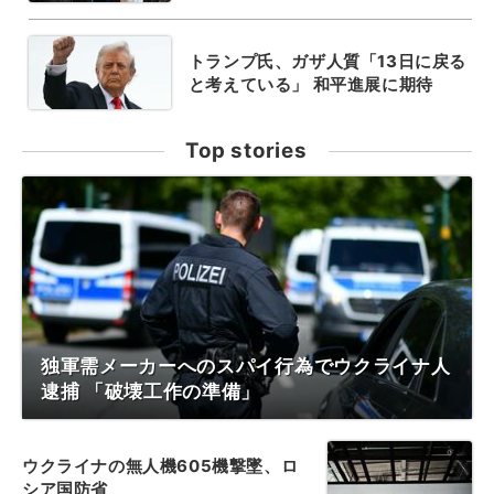
トランプ氏、ガザ人質「13日に戻る
と考えている」 和平進展に期待
Top stories
独軍需メーカーへのスパイ行為でウクライナ人
逮捕 「破壊工作の準備」
ウクライナの無人機605機撃墜、ロ
シア国防省