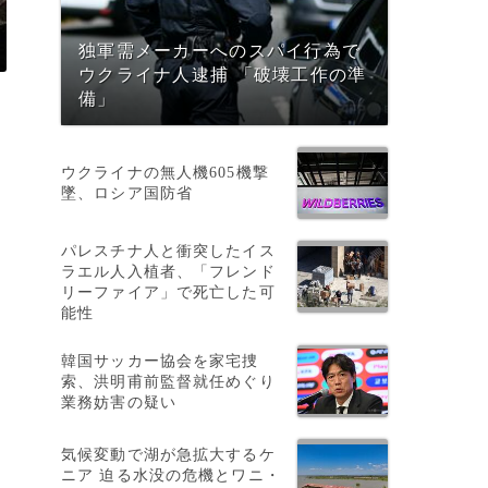
独軍需メーカーへのスパイ行為で
ウクライナ人逮捕 「破壊工作の準
備」
ウクライナの無人機605機撃
墜、ロシア国防省
パレスチナ人と衝突したイス
ラエル人入植者、「フレンド
リーファイア」で死亡した可
が
能性
韓国サッカー協会を家宅捜
索、洪明甫前監督就任めぐり
業務妨害の疑い
気候変動で湖が急拡大するケ
ニア 迫る水没の危機とワニ・