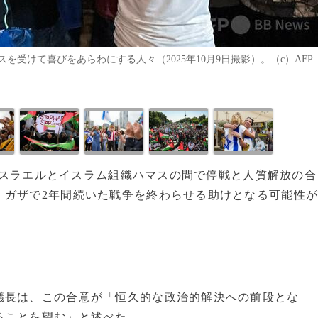
受けて喜びをあらわにする人々（2025年10月9日撮影）。（c）AFP
、イスラエルとイスラム組織ハマスの間で停戦と人質解放の合
、ガザで2年間続いた戦争を終わらせる助けとなる可能性
議長は、この合意が「恒久的な政治的解決への前段とな
ることを望む」と述べた。