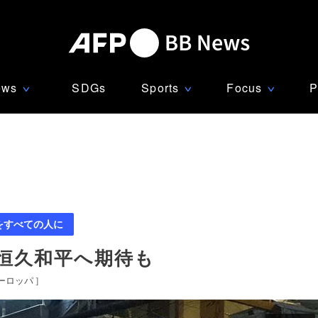
ews
SDGs
Sports
Focus
P
∨
∨
∨
をすべての人に
恒久和平へ期待も
ーロッパ
]