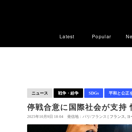
Latest
Popular
N
ニュース
戦争・紛争
SDGs
平和と公正
停戦合意に国際社会が支持 
2025年10月9日 18:04
発信地：パリ/フランス [
フランス
ヨ