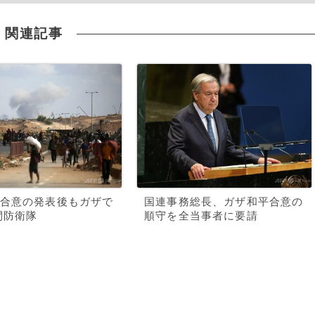
関連記事
合意の発表後もガザで
国連事務総長、ガザ和平合意の
間防衛隊
順守を全当事者に要請