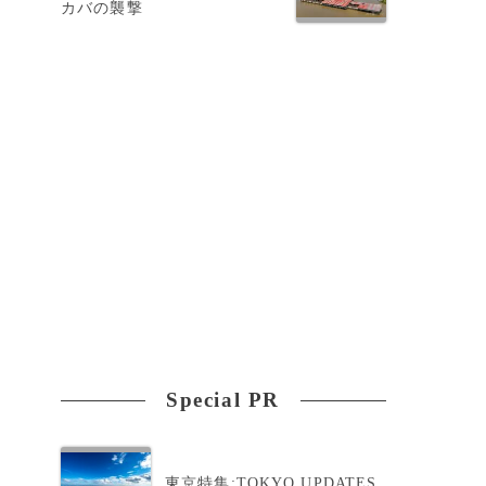
カバの襲撃
Special PR
東京特集:TOKYO UPDATES