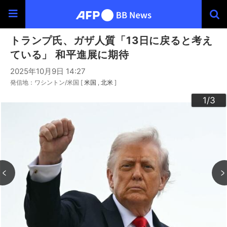
トランプ氏、ガザ人質「13日に戻ると考え
ている」 和平進展に期待
2025年10月9日 14:27
発信地：ワシントン/米国 [
米国
北米
]
3
2
1
/3
/3
/3