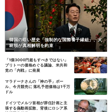
韓国の暗い歴史「強制的な国際養子縁組」、大
統領が真相解明を約束
「1個3000円超もすべきではない」
ブリトーの価格めぐる議論、米共和
党の「内戦」に発展
マラドーナさんの「神の手」ボー
ル、今月競売に 落札予想価格は1千万
ドル
ドイツでメルツ首相が辞任計画と主
張する偽動画拡散、背後にロシア系