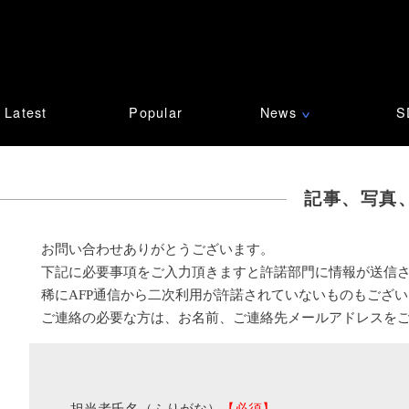
Latest
Popular
News
S
∨
記事、写真
お問い合わせありがとうございます。
下記に必要事項をご入力頂きますと許諾部門に情報が送信
稀にAFP通信から二次利用が許諾されていないものもござ
ご連絡の必要な方は、お名前、ご連絡先メールアドレスを