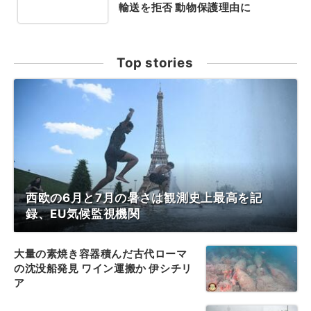
輸送を拒否 動物保護理由に
Top stories
西欧の6月と7月の暑さは観測史上最高を記
録、EU気候監視機関
大量の素焼き容器積んだ古代ローマ
の沈没船発見 ワイン運搬か 伊シチリ
ア