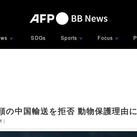
ews
SDGs
Sports
Focus
P
∨
∨
∨
頭の中国輸送を拒否 動物保護理由
米
]