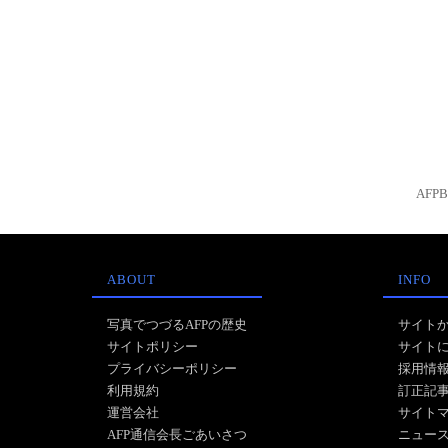
AFP
ABOUT
INFO
写真でつづるAFPの歴史
サイト
サイトポリシー
サイト
プライバシーポリシー
採用情
利用規約
訂正記
運営会社
サイト
AFP通信会長ごあいさつ
ニュー