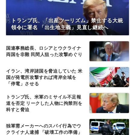
トランプ氏、「出産ツーリズム」禁止する大統
領令に署名 「出生地主義」見直し継続へ
国連事務総長、ロシアとウクライナ
両国を非難 民間人狙った攻撃めぐり
イラン、湾岸諸国を脅迫していた 米
国が発電所攻撃すれば湾岸全域を
「停電」させる
トランプ氏、米軍のミサイル不足報
道を否定 リークした人物に拘禁刑を
科すと脅迫
独軍需メーカーへのスパイ行為でウ
クライナ人逮捕 「破壊工作の準備」