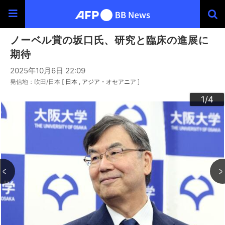
ノーベル賞の坂口氏、研究と臨床の進展に
期待
2025年10月6日 22:09
発信地：吹田/日本 [
日本
アジア・オセアニア
]
3
4
2
1
/4
/4
/4
/4