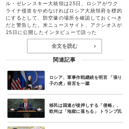
ル・ゼレンスキー大統領は25日、ロシアがウク
ライナ侵攻をやめなければロシア大統領府を標的
にするとして、防空壕の場所を確認しておくべき
だと警告した。米ニュースサイト、アクシオスが
25日に公開したインタビューで語った
全文を読む
>
関連記事
ロシア、軍事作戦継続を明言 「張り
子の虎」発言を一蹴
移民は国連が後押しする「侵略」、
欧州は「地獄に落ちる」 トランプ氏