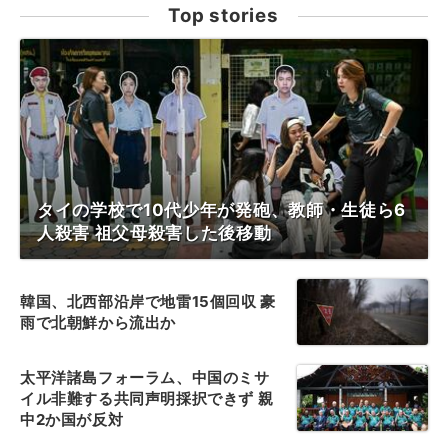
Top stories
タイの学校で10代少年が発砲、教師・生徒ら6
人殺害 祖父母殺害した後移動
韓国、北西部沿岸で地雷15個回収 豪
雨で北朝鮮から流出か
太平洋諸島フォーラム、中国のミサ
イル非難する共同声明採択できず 親
中2か国が反対