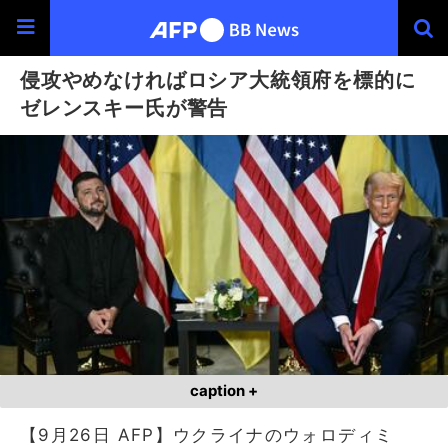
侵攻やめなければロシア大統領府を標的に
ゼレンスキー氏が警告
caption +
【9月26日 AFP】ウクライナのウォロディミ