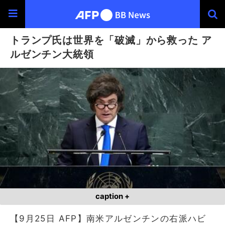
トランプ氏は世界を「破滅」から救った ア
ルゼンチン大統領
caption +
【9月25日 AFP】南米アルゼンチンの右派ハビ