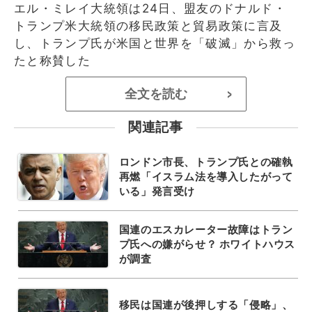
エル・ミレイ大統領は24日、盟友のドナルド・
トランプ米大統領の移民政策と貿易政策に言及
し、トランプ氏が米国と世界を「破滅」から救っ
たと称賛した
全文を読む
>
関連記事
ロンドン市長、トランプ氏との確執
再燃「イスラム法を導入したがって
いる」発言受け
国連のエスカレーター故障はトラン
プ氏への嫌がらせ？ ホワイトハウス
が調査
移民は国連が後押しする「侵略」、