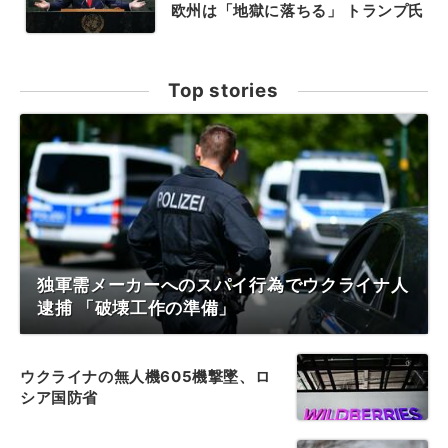
欧州は「地獄に落ちる」 トランプ氏
Top stories
独軍需メーカーへのスパイ行為でウクライナ人
逮捕 「破壊工作の準備」
ウクライナの無人機605機撃墜、ロ
シア国防省