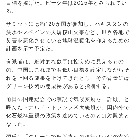
目標を掲げた。ピーク年は2025年とみられてい
る。
サミットには約120か国が参加し、パキスタンの
洪水やスペインの大規模山火事など、世界各地で
災害を悪化させている地球温暖化を抑えるための
計画を示す予定だ。
有識者は、絶対的な数字は控えめに見えるもの
の、中国はこれまでも低い目標を設定しながらそ
れを上回る成果を上げてきたとし、その背景には
グリーン技術の急成長があると指摘する。
前日の国連総会での演説で気候変動を「詐欺」と
呼んだドナルド・トランプ米大統領が、国内外で
化石燃料重視の政策を進めているのとは対照的と
なった。
習氏は「グリーンで低炭素への移行は時代の潮流