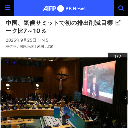
中国、気候サミットで初の排出削減目標 ピ
ーク比7～10％
2025年9月25日 11:45
発信地：国連/米国 [
米国
北米
]
2
1
/2
/2