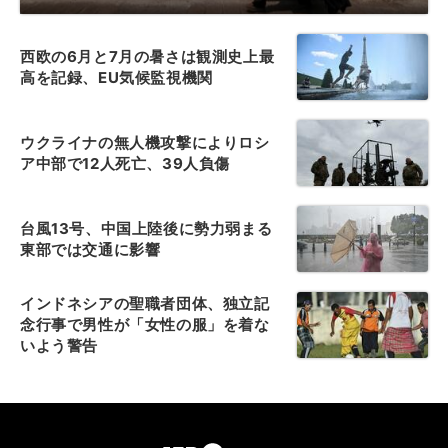
西欧の6月と7月の暑さは観測史上最
高を記録、EU気候監視機関
ウクライナの無人機攻撃によりロシ
ア中部で12人死亡、39人負傷
台風13号、中国上陸後に勢力弱まる
東部では交通に影響
インドネシアの聖職者団体、独立記
念行事で男性が「女性の服」を着な
いよう警告