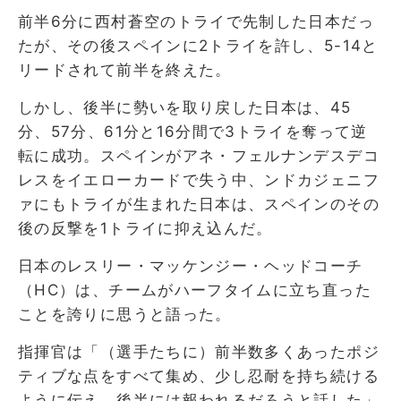
前半6分に西村蒼空のトライで先制した日本だっ
たが、その後スペインに2トライを許し、5-14と
リードされて前半を終えた。
しかし、後半に勢いを取り戻した日本は、45
分、57分、61分と16分間で3トライを奪って逆
転に成功。スペインがアネ・フェルナンデスデコ
レスをイエローカードで失う中、ンドカジェニフ
ァにもトライが生まれた日本は、スペインのその
後の反撃を1トライに抑え込んだ。
日本のレスリー・マッケンジー・ヘッドコーチ
（HC）は、チームがハーフタイムに立ち直った
ことを誇りに思うと語った。
指揮官は「（選手たちに）前半数多くあったポジ
ティブな点をすべて集め、少し忍耐を持ち続ける
ように伝え、後半には報われるだろうと話した」