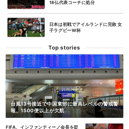
18仏代表コーチに処分
日本は初戦でアイルランドに完敗 女
子ラグビーW杯
Top stories
台風13号接近で中国東部に最高レベルの警戒警
報、1500便以上が欠航
FIFA、インファンティーノ会長を貶