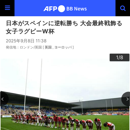
日本がスペインに逆転勝ち 大会最終戦飾る
女子ラグビーW杯
2025年9月8日 11:38
発信地：ロンドン/英国 [
英国
ヨーロッパ
]
3
4
6
2
5
7
8
1
/8
/8
/8
/8
/8
/8
/8
/8