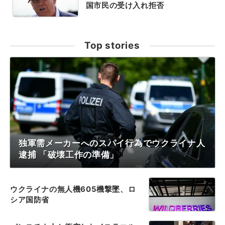
国市民の受け入れ拒否
Top stories
独軍需メーカーへのスパイ行為でウクライナ人
逮捕 「破壊工作の準備」
ウクライナの無人機605機撃墜、ロ
シア国防省